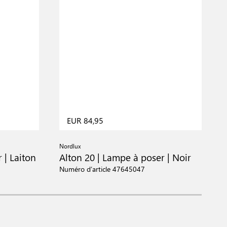
EUR 84,95
Nordlux
D
 | Laiton
Alton 20 | Lampe à poser | Noir
A
Numéro d’article 47645047
N