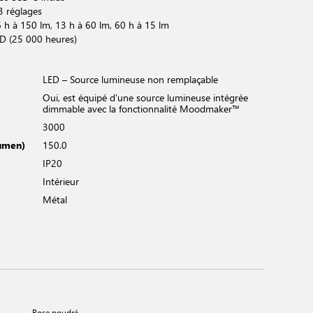
 réglages
6 h à 150 lm, 13 h à 60 lm, 60 h à 15 lm
D (25 000 heures)
LED – Source lumineuse non remplaçable
Oui, est équipé d’une source lumineuse intégrée
dimmable avec la fonctionnalité Moodmaker™
3000
Lumen)
150.0
IP20
Intérieur
Métal
Rose poudré