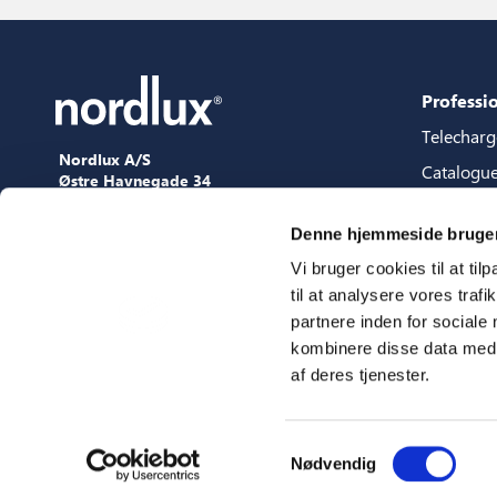
Professi
Telechar
Nordlux A/S
Catalogu
Østre Havnegade 34
9000 Aalborg
Packages 
+45 98 18 16 11
Denne hjemmeside bruger
Guide de 
[email protected]
Vi bruger cookies til at til
Fichiers 
til at analysere vores tra
Presse
partnere inden for sociale
Showroo
kombinere disse data med a
af deres tjenester.
Salons
Samtykkevalg
Nødvendig