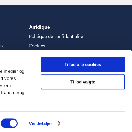
Juridique
Politique de confidentialité
es
Cookies
Termes et conditions
Tillad alle cookies
ale medier og
ed vores
Tillad valgte
Langues
re kan
fra din brug
Français (France)
Vis detaljer