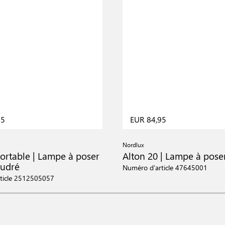
95
EUR 84,95
Nordlux
ortable | Lampe à poser
Alton 20 | Lampe à poser
oudré
Numéro d’article 47645001
ticle 2512505057