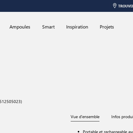
TROUVE
Ampoules
Smart
Inspiration
Projets
 2512505023)
Vue d'ensemble
Infos produi
Portable et rechargeable av