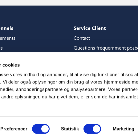
onnels
Service Client
gements
Contact
es
Questions fréquemment posé
de content
Garanties
 cookies
la boutique de contenu
Manuels
passe vores indhold og annoncer, til at vise dig funktioner til soci
3D
CSR
fik. Vi deler også oplysninger om din brug af vores hjemmeside m
 medier, annonceringspartnere og analysepartnere. Vores partne
m
ndre oplysninger, du har givet dem, eller som de har indsamlet 
Præferencer
Statistik
Marketing