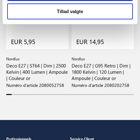
Tillad valgte
EUR 5,95
EUR 14,95
Nordlux
Nordlux
N
 |
Deco E27 | ST64 | Dim | 2500
Deco E27 | G95 Retro | Dim |
D
Kelvin | 400 Lumen | Ampoule
1800 Kelvin | 120 Lumen |
1
| Couleur or
Ampoule | Couleur or
A
Numéro d’article 2080052758
Numéro d’article 2080202758
N
Professionnels
Service Client