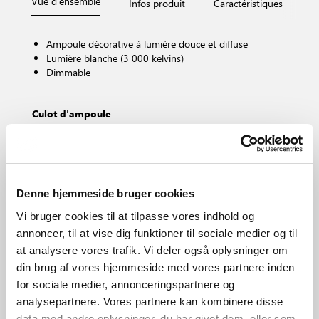
Vue d'ensemble
Infos produit
Caractéristiques
D
Ampoule décorative à lumière douce et diffuse
Lumière blanche (3 000 kelvins)
Dimmable
Culot d'ampoule
E27
Dimmable ?
Oui, l’ampoule est dimmable.
Température de couleur (K)
Denne hjemmeside bruger cookies
3000
Luminosité de l’éclairage (Lumen)
Vi bruger cookies til at tilpasse vores indhold og
806.0
annoncer, til at vise dig funktioner til sociale medier og til
Protection IP
at analysere vores trafik. Vi deler også oplysninger om
IP20
din brug af vores hjemmeside med vores partnere inden
Zone
for sociale medier, annonceringspartnere og
Divers (selon installation)
analysepartnere. Vores partnere kan kombinere disse
Matière première
data med andre oplysninger, du har givet dem, eller som