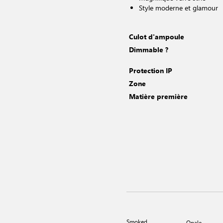
Style moderne et glamour
Culot d'ampoule
Dimmable ?
Protection IP
Zone
Matière première
Smoked
Opale