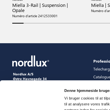
Miella 3-Rail | Suspension |
Miella | 
Opale
Numéro d’ar
Numéro d’article 2412533001
Professi
Telechar
Nordlux A/S
Catalogu
Østre Havnegade 34
9000 Aalborg
Packages 
+45 98 18 16 11
Denne hjemmeside bruger
Guide de 
[email protected]
Vi bruger cookies til at til
Fichiers 
til at analysere vores tra
Presse
partnere inden for sociale