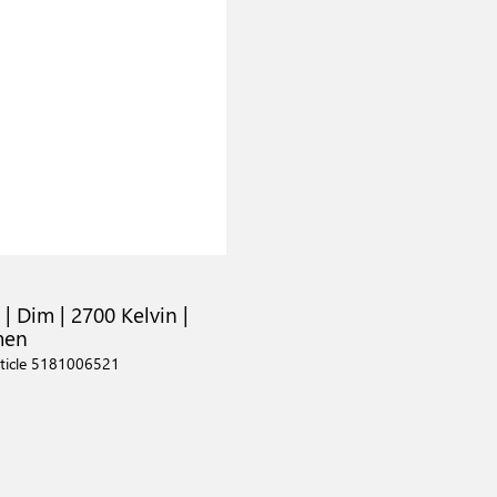
9
 | Dim | 2700 Kelvin |
men
ticle 5181006521