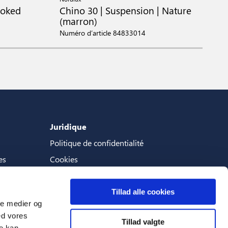
moked
Chino 30 | Suspension | Nature
N
(marron)
N
Numéro d’article 84833014
Juridique
Politique de confidentialité
es
Cookies
Termes et conditions
Tillad alle cookies
ale medier og
ed vores
Tillad valgte
Langues
re kan