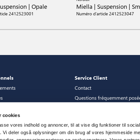
Suspension | Opale
Miella | Suspension | S
ticle 2412523001
Numéro d’article 2412523047
onnels
Service Client
gements
Contact
es
Questions fréquemment posé
de content
Garanties
 cookies
la boutique de contenu
Manuels
passe vores indhold og annoncer, til at vise dig funktioner til soci
3D
CSR
fik. Vi deler også oplysninger om din brug af vores hjemmeside m
 medier, annonceringspartnere og analysepartnere. Vores partne