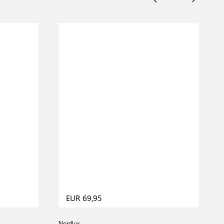
EUR 69,95
Nordlux
D