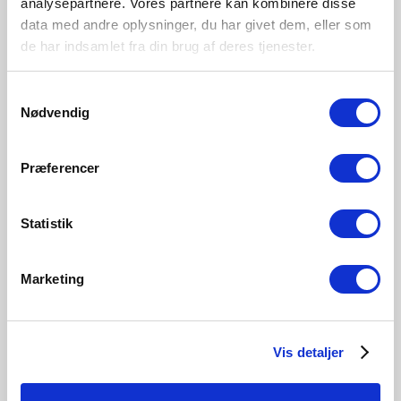
analysepartnere. Vores partnere kan kombinere disse
Zone
data med andre oplysninger, du har givet dem, eller som
Extérieur
de har indsamlet fra din brug af deres tjenester.
Matière première
Matière plastique
Samtykkevalg
Nødvendig
Noir
Præferencer
2218251003
Statistik
Marketing
Produits associés
Vis detaljer