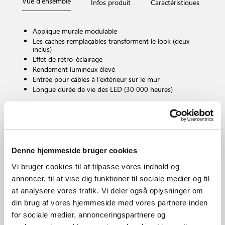
Vue d'ensemble
Infos produit
Caractéristiques
D
Applique murale modulable
Les caches remplaçables transforment le look (deux
inclus)
Effet de rétro-éclairage
Rendement lumineux élevé
Entrée pour câbles à l'extérieur sur le mur
Longue durée de vie des LED (30 000 heures)
Culot d'ampoule
LED – Source lumineuse non remplaçable
Dimmable ?
Denne hjemmeside bruger cookies
Non, atténuation impossible
Température de couleur (K)
Vi bruger cookies til at tilpasse vores indhold og
2700
annoncer, til at vise dig funktioner til sociale medier og til
Luminosité de l’éclairage (Lumen)
at analysere vores trafik. Vi deler også oplysninger om
600.0
din brug af vores hjemmeside med vores partnere inden
Protection IP
for sociale medier, annonceringspartnere og
IP65