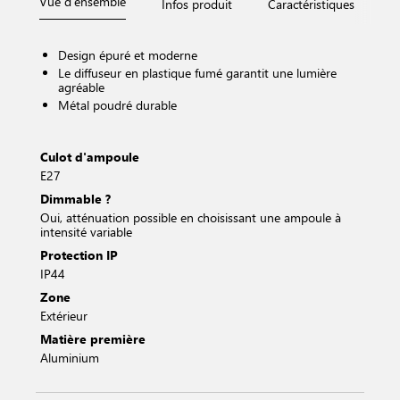
Vue d'ensemble
Infos produit
Caractéristiques
D
Design épuré et moderne
Le diffuseur en plastique fumé garantit une lumière
agréable
Métal poudré durable
Culot d'ampoule
E27
Dimmable ?
Oui, atténuation possible en choisissant une ampoule à
intensité variable
Protection IP
IP44
Zone
Extérieur
Matière première
Aluminium