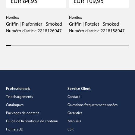
EUR 84,95
EUR 109,95
Nordlux
Nordlux
D
Griffin | Plafonnier | Smoked
Griffin | Potelet | Smoked
N
N
Numéro d’article 2218126047
Numéro d’article 2218158047
N
Professionnels
Service Client
Telechargements
Contact
Catalogues
Questions fréquemment posées
Packages de content
Garanties
Guide de la boutique de contenu
Manuels
Fichiers 3D
CSR