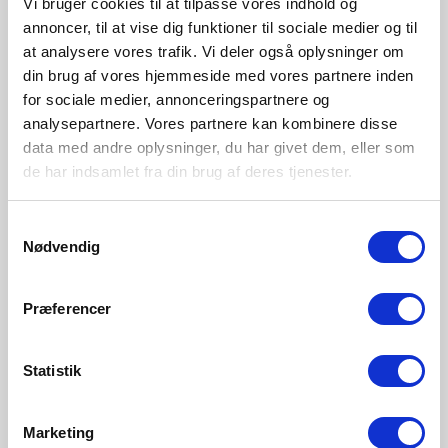
Vi bruger cookies til at tilpasse vores indhold og
annoncer, til at vise dig funktioner til sociale medier og til
at analysere vores trafik. Vi deler også oplysninger om
Conçus par Says Who
din brug af vores hjemmeside med vores partnere inden
for sociale medier, annonceringspartnere og
Says Who est un studio de design danois fondé par
analysepartnere. Vores partnere kan kombinere disse
Kasper Meldgaard et Nikolaj Duve. Ancré dans les
data med andre oplysninger, du har givet dem, eller som
traditions du design scandinave, leur travail est guidé par
de har indsamlet fra din brug af deres tjenester.
un amour de l’artisanat, de la simplicité et du sens. Ayant
grandi entourés de mobilier et d’une culture qui valorise
Samtykkevalg
la forme et la fonction, le design est devenu pour eux
Nødvendig
deux une voie naturelle.
Præferencer
Découvrir le créateur
Statistik
Marketing