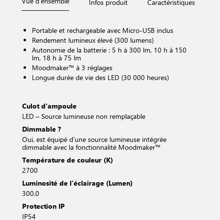
Vue d'ensemble
Infos produit
Caractéristiques
D
Portable et rechargeable avec Micro-USB inclus
Rendement lumineux élevé (300 lumens)
Autonomie de la batterie : 5 h à 300 lm, 10 h à 150
lm, 18 h à 75 lm
Moodmaker™ à 3 réglages
Longue durée de vie des LED (30 000 heures)
Culot d'ampoule
LED – Source lumineuse non remplaçable
Dimmable ?
Oui, est équipé d’une source lumineuse intégrée
dimmable avec la fonctionnalité Moodmaker™
Température de couleur (K)
2700
Luminosité de l’éclairage (Lumen)
300.0
Protection IP
IP54