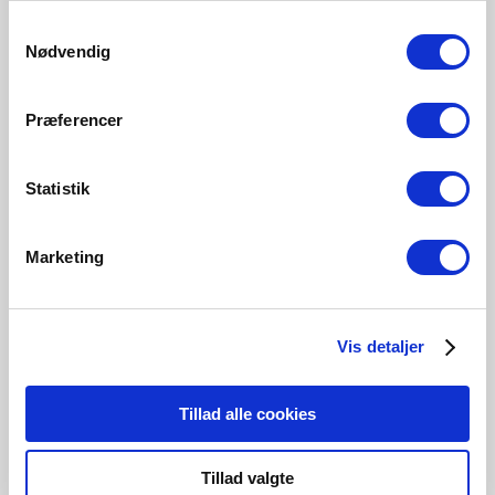
Samtykkevalg
Nødvendig
Præferencer
Statistik
Conçus par Says Who
Marketing
Says Who est un studio de design danois fondé par
Kasper Meldgaard et Nikolaj Duve. Ancré dans les
traditions du design scandinave, leur travail est guidé par
Vis detaljer
un amour de l’artisanat, de la simplicité et du sens. Ayant
grandi entourés de mobilier et d’une culture qui valorise
la forme et la fonction, le design est devenu pour eux
Tillad alle cookies
deux une voie naturelle.
Tillad valgte