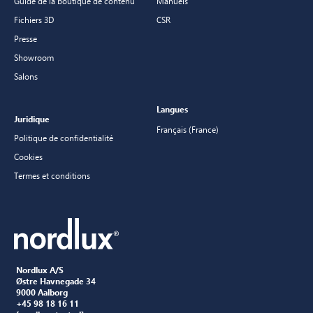
Guide de la boutique de contenu
Manuels
Fichiers 3D
CSR
Presse
Showroom
Salons
Langues
Juridique
Français (France)
Politique de confidentialité
Cookies
Termes et conditions
Nordlux A/S
Østre Havnegade 34
9000 Aalborg
+45 98 18 16 11