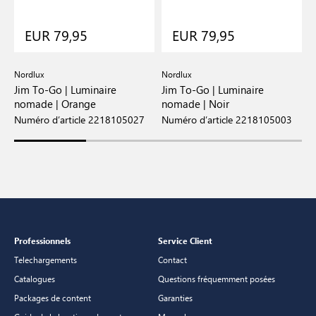
EUR 79,95
EUR 79,95
Nordlux
Nordlux
N
Jim To-Go | Luminaire
Jim To-Go | Luminaire
J
nomade | Orange
nomade | Noir
n
Numéro d’article 2218105027
Numéro d’article 2218105003
N
Professionnels
Service Client
Telechargements
Contact
Catalogues
Questions fréquemment posées
Packages de content
Garanties