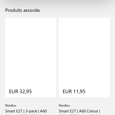
Produits associés
EUR 32,95
EUR 11,95
Nordlux
Nordlux
N
Smart E27 | 3-pack | A60
Smart E27 | A60 Colour |
S