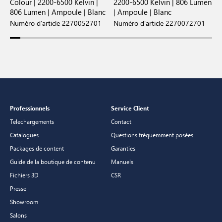
Colour | 2200-6500 Kelvin |
2200-6500 Kelvin | 806 Lumen
K
806 Lumen | Ampoule | Blanc
| Ampoule | Blanc
|
Numéro d’article 2270052701
Numéro d’article 2270072701
N
Professionnels
Service Client
Telechargements
Contact
Catalogues
Questions fréquemment posées
Packages de content
Garanties
Guide de la boutique de contenu
Manuels
Fichiers 3D
CSR
Presse
Showroom
Salons