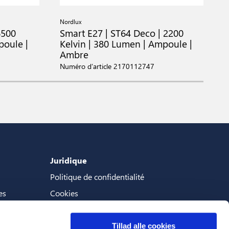
Nordlux
N
6500
Smart E27 | ST64 Deco | 2200
S
poule |
Kelvin | 380 Lumen | Ampoule |
6
Ambre
A
Numéro d’article 2170112747
N
Juridique
Politique de confidentialité
es
Cookies
Termes et conditions
Tillad alle cookies