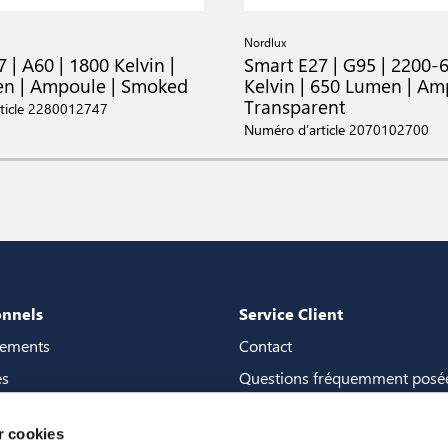
Nordlux
 | A60 | 1800 Kelvin |
Smart E27 | G95 | 2200-
n | Ampoule | Smoked
Kelvin | 650 Lumen | Am
Transparent
ticle 2280012747
Numéro d’article 2070102700
onnels
Service Client
gements
Contact
es
Questions fréquemment posé
de content
Garanties
 cookies
la boutique de contenu
Manuels