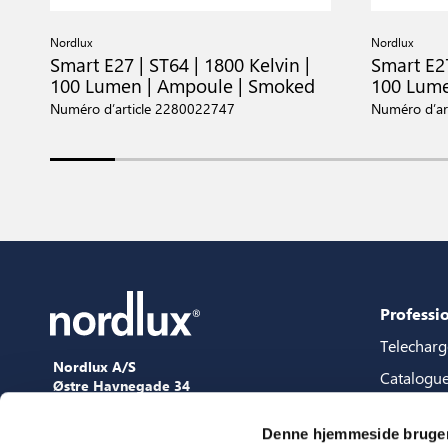
Nordlux
Nordlux
Smart E27 | ST64 | 1800 Kelvin |
Smart E27
100 Lumen | Ampoule | Smoked
100 Lume
Numéro d’article 2280022747
Numéro d’ar
Professi
Telechar
Nordlux A/S
Catalogu
Østre Havnegade 34
9000 Aalborg
Packages 
+45 98 18 16 11
Denne hjemmeside bruger
Guide de 
[email protected]