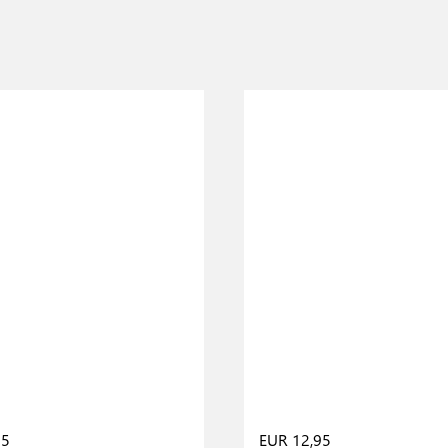
95
EUR 12,95