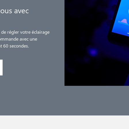
tous avec
de régler votre éclairage
écommande avec une
nt 60 secondes.