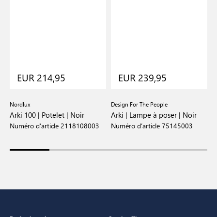
EUR 214,95
EUR 239,95
Nordlux
Design For The People
N
Arki 100 | Potelet | Noir
Arki | Lampe à poser | Noir
A
N
Numéro d’article 2118108003
Numéro d’article 75145003
N