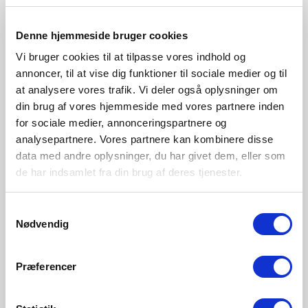
Denne hjemmeside bruger cookies
Vi bruger cookies til at tilpasse vores indhold og
annoncer, til at vise dig funktioner til sociale medier og til
at analysere vores trafik. Vi deler også oplysninger om
din brug af vores hjemmeside med vores partnere inden
for sociale medier, annonceringspartnere og
analysepartnere. Vores partnere kan kombinere disse
data med andre oplysninger, du har givet dem, eller som
de har indsamlet fra din brug af deres tjenester.
Samtykkevalg
Nødvendig
15 ans de garantie sur l'acier galvanisé
Præferencer
Nordlux accorde une garantie de 15 ans sur toutes les