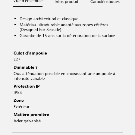
Vue d'ensemble
Infos produit
Caractéristiques
D
Design architectural et classique
Matériau ultradurable adapté aux zones côtières
(Designed For Seaside)
Garantie de 15 ans sur la détérioration de la surface
Culot d'ampoule
E27
Dimmable ?
Oui, atténuation possible en choisissant une ampoule à
intensité variable
Protection IP
IP54
Zone
Extérieur
Matière première
Acier galvanisé