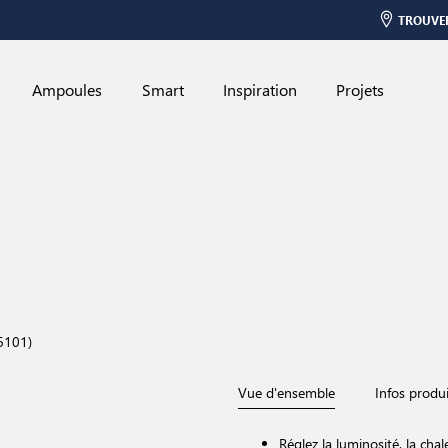
TROUVE
Ampoules
Smart
Inspiration
Projets
6101)
Vue d'ensemble
Infos produi
Réglez la luminosité, la chal