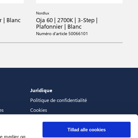
Nordlux
N
r | Blanc
Oja 60 | 2700K | 3-Step |
O
Plafonnier | Blanc
P
Numéro d’article 50066101
N
Juridique
Politique de confidentialité
es
Cookies
Termes et conditions
Tillad alle cookies
ale medier og