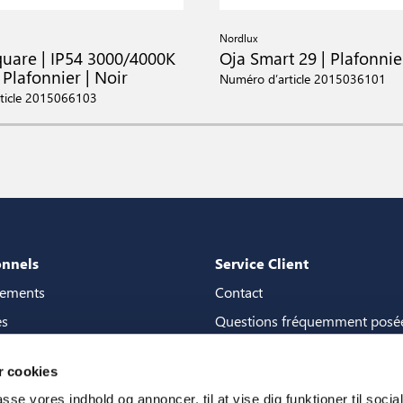
Nordlux
quare | IP54 3000/4000K
Oja Smart 29 | Plafonnie
| Plafonnier | Noir
Numéro d’article 2015036101
ticle 2015066103
onnels
Service Client
gements
Contact
es
Questions fréquemment posé
de content
Garanties
 cookies
la boutique de contenu
Manuels
passe vores indhold og annoncer, til at vise dig funktioner til soci