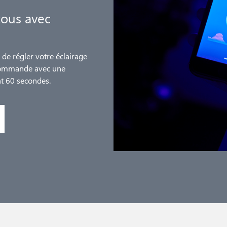
tous avec
de régler votre éclairage
écommande avec une
nt 60 secondes.