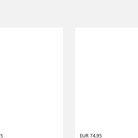
95
EUR 74,95