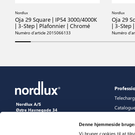
Nordlux
Nordlux
Oja 29 Square | IP54 3000/4000K
Oja 29 S
| 3-Step | Plafonnier | Chromé
| 3-Step 
Numéro d’article 2015066133
Numéro d’ar
Professi
Telechar
Nordlux A/S
Catalogu
Østre Havnegade 34
9000 Aalborg
Packages 
+45 98 18 16 11
Denne hjemmeside bruger
Guide de 
[email protected]
Vi bruger cookies til at til