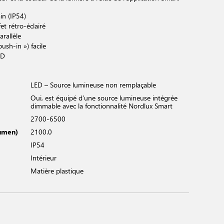
in (IP54)
et rétro-éclairé
rallèle
push-in ») facile
ED
LED – Source lumineuse non remplaçable
Oui, est équipé d’une source lumineuse intégrée
dimmable avec la fonctionnalité Nordlux Smart
2700-6500
Lumen)
2100.0
IP54
Intérieur
Matière plastique