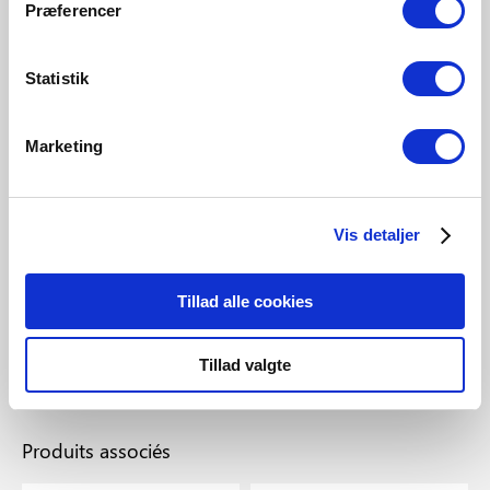
Præferencer
Statistik
Marketing
EUR 6,50
Vis detaljer
Nordlux
Oja Side entry base |
Tillad alle cookies
Accessoire | Blanc
Numéro d’article 2410010001
Tillad valgte
Produits associés