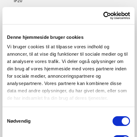
IP20
Zone
Intérieur
Matière première
Matière plastique
Denne hjemmeside bruger cookies
Vi bruger cookies til at tilpasse vores indhold og
annoncer, til at vise dig funktioner til sociale medier og til
Blanc
at analysere vores trafik. Vi deler også oplysninger om
2015016101
din brug af vores hjemmeside med vores partnere inden
for sociale medier, annonceringspartnere og
analysepartnere. Vores partnere kan kombinere disse
data med andre oplysninger, du har givet dem, eller som
de har indsamlet fra din brug af deres tjenester.
Samtykkevalg
Nødvendig