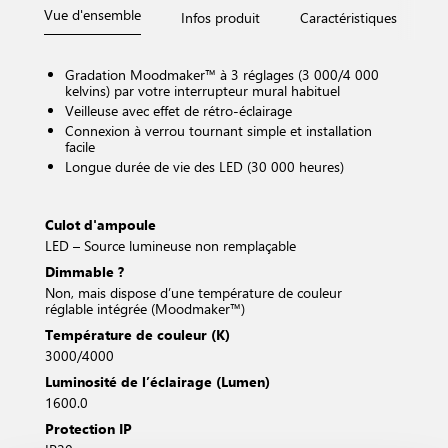
Vue d'ensemble
Infos produit
Caractéristiques
D
Gradation Moodmaker™ à 3 réglages (3 000/4 000
kelvins) par votre interrupteur mural habituel
Veilleuse avec effet de rétro-éclairage
Connexion à verrou tournant simple et installation
facile
Longue durée de vie des LED (30 000 heures)
Culot d'ampoule
LED – Source lumineuse non remplaçable
Dimmable ?
Non, mais dispose d’une température de couleur
réglable intégrée (Moodmaker™)
Température de couleur (K)
3000/4000
Luminosité de l’éclairage (Lumen)
1600.0
Protection IP