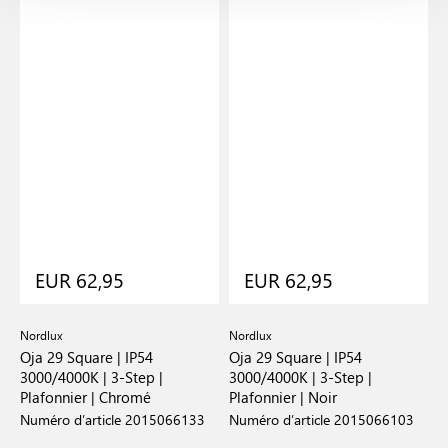
EUR 62,95
EUR 62,95
Nordlux
Nordlux
N
 |
Oja 29 Square | IP54
Oja 29 Square | IP54
O
3000/4000K | 3-Step |
3000/4000K | 3-Step |
P
Plafonnier | Chromé
Plafonnier | Noir
N
Numéro d’article 2015066133
Numéro d’article 2015066103