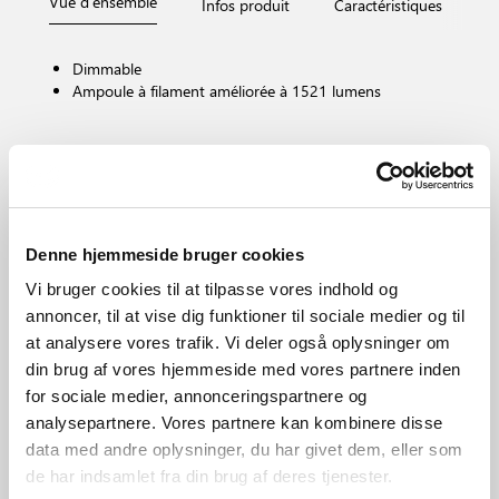
Vue d'ensemble
Infos produit
Caractéristiques
D
Dimmable
Ampoule à filament améliorée à 1521 lumens
Culot d'ampoule
E27
Dimmable ?
Oui, l’ampoule est dimmable.
Denne hjemmeside bruger cookies
Température de couleur (K)
4000
Vi bruger cookies til at tilpasse vores indhold og
Luminosité de l’éclairage (Lumen)
annoncer, til at vise dig funktioner til sociale medier og til
1620.0
at analysere vores trafik. Vi deler også oplysninger om
Zone
din brug af vores hjemmeside med vores partnere inden
Divers (selon installation)
for sociale medier, annonceringspartnere og
Matière première
analysepartnere. Vores partnere kan kombinere disse
Verrerie
data med andre oplysninger, du har givet dem, eller som
de har indsamlet fra din brug af deres tjenester.