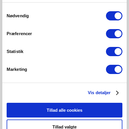
Samtykkevalg
806 Lumen
1055 Lumen
806 Lumen
1055 Lumen
Nødvendig
5181023121
5181023321
5181003621
5181006521
Præferencer
Statistik
Produits associés
Marketing
Vis detaljer
Tillad alle cookies
Tillad valgte