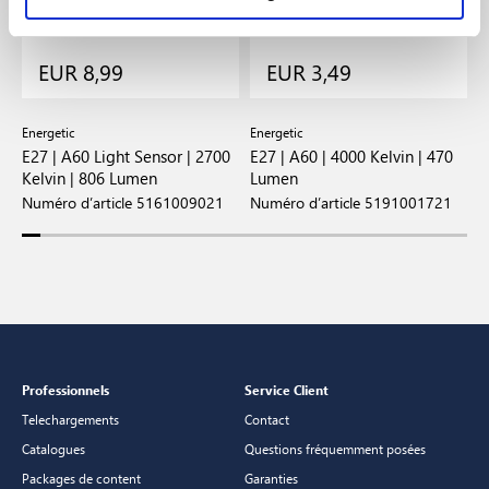
EUR 8,99
EUR 3,49
Energetic
Energetic
E
E27 | A60 Light Sensor | 2700
E27 | A60 | 4000 Kelvin | 470
E
Kelvin | 806 Lumen
Lumen
K
Numéro d’article 5161009021
Numéro d’article 5191001721
N
Professionnels
Service Client
Telechargements
Contact
Catalogues
Questions fréquemment posées
Packages de content
Garanties