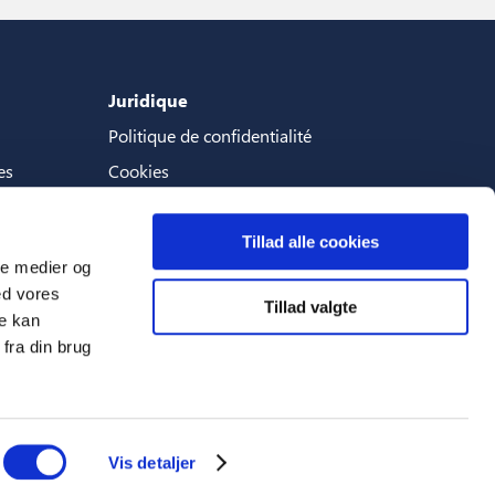
Juridique
Politique de confidentialité
es
Cookies
Termes et conditions
Tillad alle cookies
ale medier og
ed vores
Tillad valgte
Langues
re kan
fra din brug
Français (France)
Vis detaljer