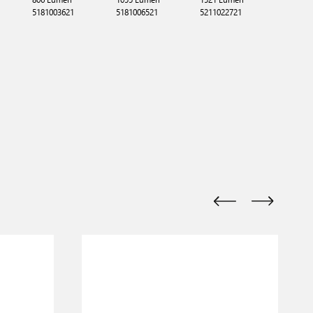
5181003621
5181006521
5211022721
5211027