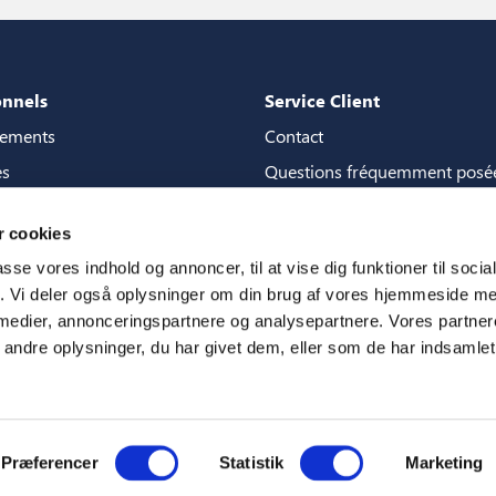
onnels
Service Client
gements
Contact
es
Questions fréquemment posé
de content
Garanties
 cookies
la boutique de contenu
Manuels
passe vores indhold og annoncer, til at vise dig funktioner til soci
3D
CSR
fik. Vi deler også oplysninger om din brug af vores hjemmeside m
 medier, annonceringspartnere og analysepartnere. Vores partne
m
ndre oplysninger, du har givet dem, eller som de har indsamlet 
Præferencer
Statistik
Marketing