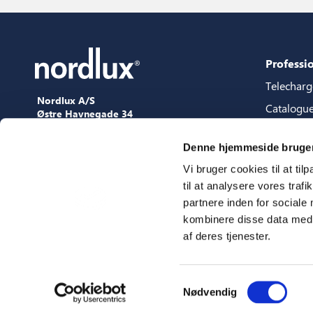
Professi
Telechar
Nordlux A/S
Catalogu
Østre Havnegade 34
9000 Aalborg
Packages 
+45 98 18 16 11
Denne hjemmeside bruger
Guide de 
[email protected]
Vi bruger cookies til at til
Fichiers 
til at analysere vores tra
Presse
partnere inden for sociale
Showroo
kombinere disse data med a
af deres tjenester.
Salons
Samtykkevalg
Nødvendig