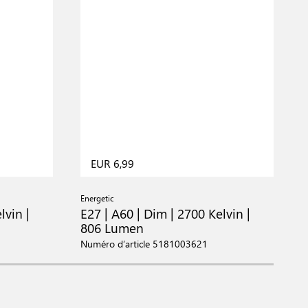
EUR 6,99
Energetic
E
lvin |
E27 | A60 | Dim | 2700 Kelvin |
E
806 Lumen
Numéro d’article 5181003621
N