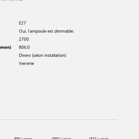
E27
Oui, l’ampoule est dimmable.
2700
Lumen)
806.0
Divers (selon installation)
Verrerie
806 Lumen
1055 Lumen
1521 Lumen
1620 L