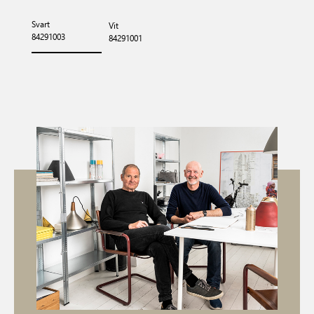
Svart
Vit
84291003
84291001