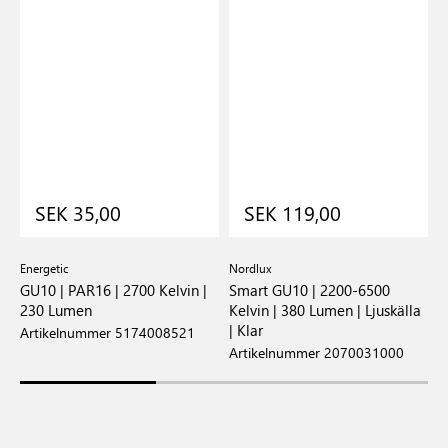
SEK 35,00
SEK 119,00
Energetic
Nordlux
E
GU10 | PAR16 | 2700 Kelvin |
Smart GU10 | 2200-6500
G
230 Lumen
Kelvin | 380 Lumen | Ljuskälla
K
| Klar
Artikelnummer 5174008521
A
Artikelnummer 2070031000