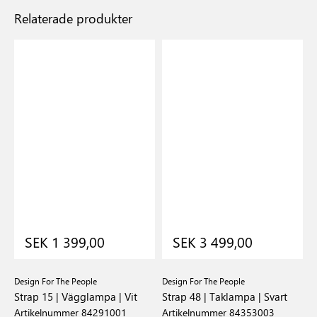
Relaterade produkter
SEK 1 399,00
SEK 3 499,00
Design For The People
Design For The People
D
Strap 15 | Vägglampa | Vit
Strap 48 | Taklampa | Svart
S
Artikelnummer 84291001
Artikelnummer 84353003
A