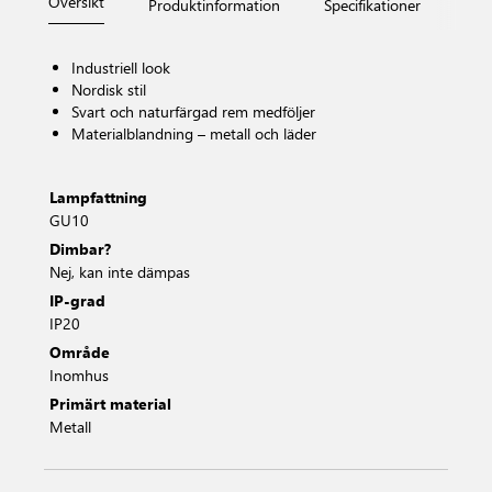
Översikt
Produktinformation
Specifikationer
Måt
Industriell look
Nordisk stil
Svart och naturfärgad rem medföljer
Materialblandning – metall och läder
Lampfattning
GU10
Dimbar?
Nej, kan inte dämpas
IP-grad
IP20
Område
Inomhus
Primärt material
Metall