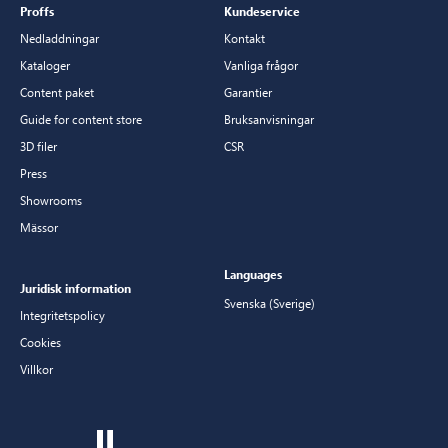
Proffs
Kundeservice
Nedladdningar
Kontakt
Kataloger
Vanliga frågor
Content paket
Garantier
Guide for content store
Bruksanvisningar
3D filer
CSR
Press
Showrooms
Mässor
Languages
Juridisk information
Svenska (Sverige)
Integritetspolicy
Cookies
Villkor