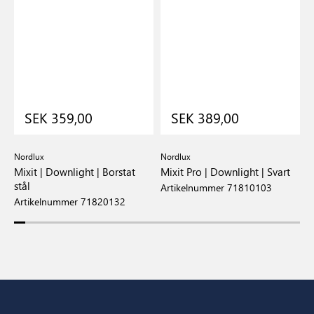
SEK 359,00
SEK 389,00
Nordlux
Nordlux
N
Mixit | Downlight | Borstat
Mixit Pro | Downlight | Svart
M
stål
s
Artikelnummer 71810103
Artikelnummer 71820132
A