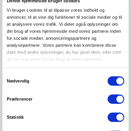
Denne hjemmeside bruger cookies
Vi bruger cookies til at tilpasse vores indhold og
annoncer, til at vise dig funktioner til sociale medier og til
at analysere vores trafik. Vi deler også oplysninger om
din brug af vores hjemmeside med vores partnere inden
for sociale medier, annonceringspartnere og
analysepartnere. Vores partnere kan kombinere disse
data med andre oplysninger, du har givet dem, eller som
de har indsamlet fra din brug af deres tjenester.
Samtykkevalg
Nødvendig
Præferencer
SEK 45,00
SEK 119,00
Statistik
Energetic
Nordlux
E