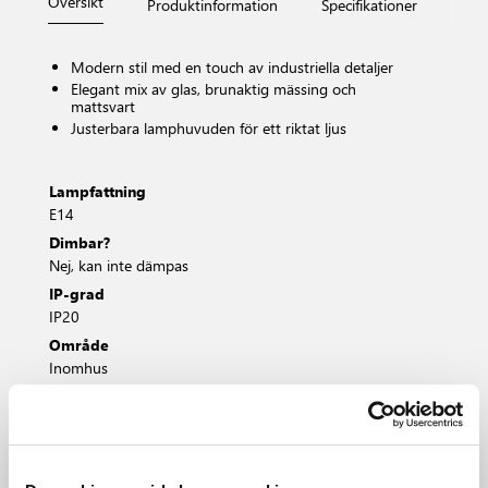
Översikt
Produktinformation
Specifikationer
Måt
Modern stil med en touch av industriella detaljer
Elegant mix av glas, brunaktig mässing och
mattsvart
Justerbara lamphuvuden för ett riktat ljus
Lampfattning
E14
Dimbar?
Nej, kan inte dämpas
IP-grad
IP20
Område
Inomhus
Primärt material
Metall