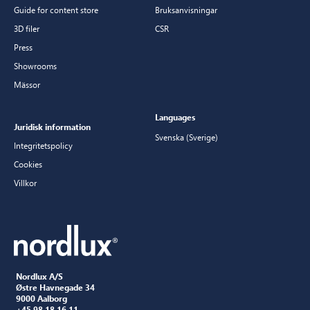
Guide for content store
Bruksanvisningar
3D filer
CSR
Press
Showrooms
Mässor
Languages
Juridisk information
Svenska (Sverige)
Integritetspolicy
Cookies
Villkor
Nordlux A/S
Østre Havnegade 34
9000 Aalborg
+45 98 18 16 11