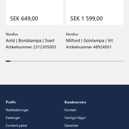
SEK 649,00
SEK 1 599,00
Nordlux
Nordlux
D
Arild | Bordslampa | Svart
Milford | Golvlampa | Vit
S
Artikelnummer 2312305003
Artikelnummer 48924001
A
Proffs
Kundeservice
Nedladdningar
Kontakt
Kataloger
Vanliga frågor
Content paket
Garantier