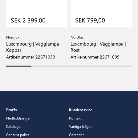
SEK 2 399,00
SEK 799,00
Nordlux
Nordlux
N
Luxembourg | Vägglampa |
Luxembourg | Vägglampa |
L
ål
Koppar
Rost
G
Artikelnummer 22671030
Artikelnummer 22671009
A
Proffs
Kundeservice
Nedladdningar
Kontakt
Kataloger
Vanliga frågor
Content paket
Garantier