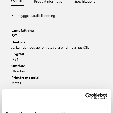
Översikt
Produktinformation
Specifikationer
Måt
Inbyggd parallellkoppling
Lampfattning
E27
Dimbar?
Ja, kan dämpas genom att välja en dimbar ljuskälla
IP-grad
IP54
Område
Utomhus
Primärt material
Metall
Svart
Koppar
Rost
Galvaniserat s
22671003
22671030
22671009
22671031