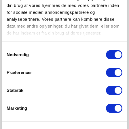
Smart
din brug af vores hjemmeside med vores partnere inden
for sociale medier, annonceringspartnere og
Med Nordlux Smart kan du styra och justera din
analysepartnere. Vores partnere kan kombinere disse
belysning från din smartphone, surfplatta eller
data med andre oplysninger, du har givet dem, eller som
fjärrkontroll med en enkel och snabb inställning som
de har indsamlet fra din brug af deres tjenester.
bara tar 60 sekunder.
Samtykkevalg
Se hur enkelt det är
Nødvendig
Præferencer
Statistik
Marketing