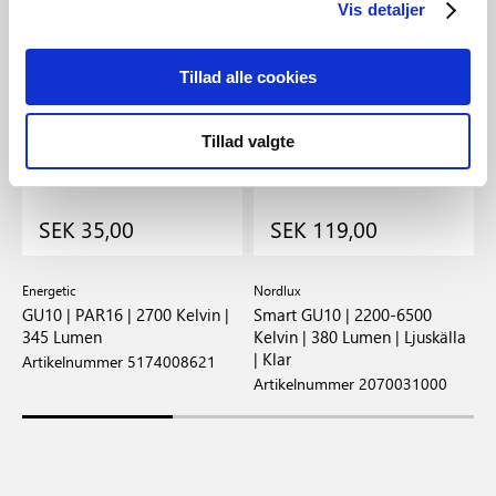
Vis detaljer
Tillad alle cookies
Tillad valgte
SEK 35,00
SEK 119,00
Energetic
Nordlux
E
GU10 | PAR16 | 2700 Kelvin |
Smart GU10 | 2200-6500
G
345 Lumen
Kelvin | 380 Lumen | Ljuskälla
K
| Klar
Artikelnummer 5174008621
A
Artikelnummer 2070031000