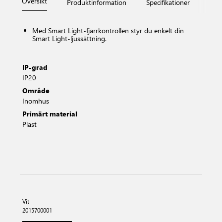
Översikt
Produktinformation
Specifikationer
Måt
Med Smart Light-fjärrkontrollen styr du enkelt din
Smart Light-ljussättning.
IP-grad
IP20
Område
Inomhus
Primärt material
Plast
Vit
2015700001