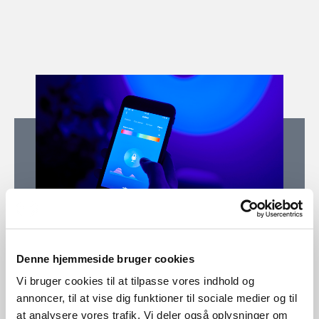
Denne hjemmeside bruger cookies
Vi bruger cookies til at tilpasse vores indhold og
annoncer, til at vise dig funktioner til sociale medier og til
Perfekt belysning för alla med Nordlux
at analysere vores trafik. Vi deler også oplysninger om