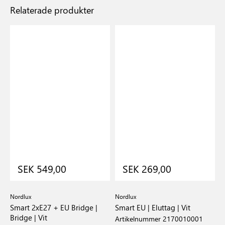
Relaterade produkter
SEK 549,00
SEK 269,00
Nordlux
Nordlux
N
Smart 2xE27 + EU Bridge |
Smart EU | Eluttag | Vit
S
Bridge | Vit
Artikelnummer 2170010001
A