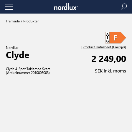
Framsida
Produkter
[Product Datasheet (Energy)]
Nordlux
Clyde
2 249,00
Clyde 4-Spot Taklampa Svart
SEK Inkl. moms
(Artikelnummer 2010803003)