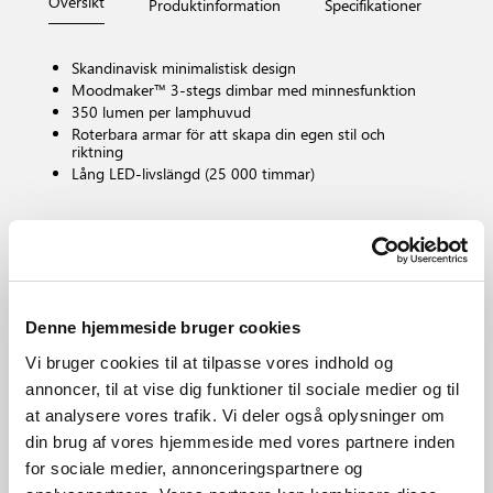
Översikt
Produktinformation
Specifikationer
Måt
Skandinavisk minimalistisk design
Moodmaker™ 3-stegs dimbar med minnesfunktion
350 lumen per lamphuvud
Roterbara armar för att skapa din egen stil och
riktning
Lång LED-livslängd (25 000 timmar)
Lampfattning
LED – Icke utbytbar ljuskälla
Dimbar?
Ja, har inbyggd dimbar ljuskälla med Moodmaker™-
Denne hjemmeside bruger cookies
funktion
Färgtemperatur (K)
Vi bruger cookies til at tilpasse vores indhold og
2700
annoncer, til at vise dig funktioner til sociale medier og til
Ljusstyrka (lumen)
at analysere vores trafik. Vi deler også oplysninger om
350.0
din brug af vores hjemmeside med vores partnere inden
IP-grad
for sociale medier, annonceringspartnere og
IP20