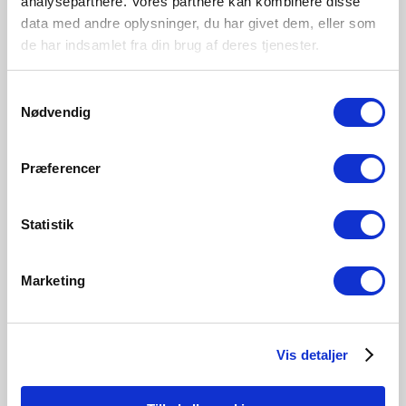
analysepartnere. Vores partnere kan kombinere disse
Område
data med andre oplysninger, du har givet dem, eller som
Inomhus
de har indsamlet fra din brug af deres tjenester.
Primärt material
Metall
Samtykkevalg
Nødvendig
Svart
Præferencer
2010803003
Statistik
Marketing
Relaterade produkter
Vis detaljer