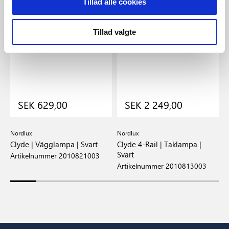
Tillad alle cookies
Tillad valgte
SEK 629,00
SEK 2 249,00
Nordlux
Nordlux
N
t
Clyde | Vägglampa | Svart
Clyde 4-Rail | Taklampa |
C
Svart
Artikelnummer 2010821003
A
Artikelnummer 2010813003