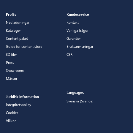
Proffs
Kundeservice
Nedladdningar
Kontakt
Kataloger
Vanliga frågor
Content paket
Garantier
Guide for content store
Bruksanvisningar
3D filer
CSR
Press
Showrooms
Mässor
Languages
Juridisk information
Svenska (Sverige)
Integritetspolicy
Cookies
Villkor