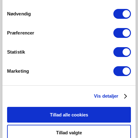
100 Lumen
470 Lumen
Samtykkevalg
5167003521
5187000321
Nødvendig
Præferencer
Statistik
Relaterade produkter
Marketing
Vis detaljer
Tillad alle cookies
Tillad valgte