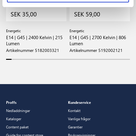
SEK 35,00
SEK 59,00
Energetic
Energetic
E
 |
E14 | G45 | 2400 Kelvin | 215
E14 | G45 | 2700 Kelvin | 806
E
Lumen
Lumen
L
Artikelnummer 5182003321
Artikelnummer 5192002121
A
Proffs
Kundeservice
Nedladdningar
Kontakt
Kataloger
Vanliga frågor
Content paket
Garantier
Guide for content store
Bruksanvisningar