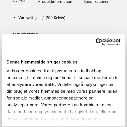
Översikt
Produktinformation
Specifikationer
Måt
Varmvitt ljus (2 200 Kelvin)
Lampfattning
E14
Dimbar?
Nej, kan inte dämpas
Färgtemperatur (K)
Denne hjemmeside bruger cookies
2200
Vi bruger cookies til at tilpasse vores indhold og
Ljusstyrka (lumen)
annoncer, til at vise dig funktioner til sociale medier og til
100.0
at analysere vores trafik. Vi deler også oplysninger om
Område
din brug af vores hjemmeside med vores partnere inden
Olika (beror på placeringen)
for sociale medier, annonceringspartnere og
Primärt material
analysepartnere. Vores partnere kan kombinere disse
Glas
data med andre oplysninger, du har givet dem, eller som
de har indsamlet fra din brug af deres tjenester.