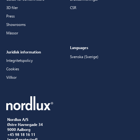
3D filer
CSR
Press
Showrooms
Mässor
Languages
Juridisk information
Svenska (Sverige)
Integritetspolicy
Cookies
Villkor
Nordlux A/S
Østre Havnegade 34
9000 Aalborg
+45 98 18 16 11
[email protected]