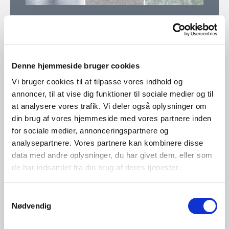
15 års garanti på galvanisert stål
Nordlux gir 15 års garanti på utendørslamper i
Denne hjemmeside bruger cookies
galvanisert stål, kobber og messing. Denne garantien
Vi bruger cookies til at tilpasse vores indhold og
gjelder rustangrep med korrosjon og er gjeldende mot
annoncer, til at vise dig funktioner til sociale medier og til
visning av kjøpskvittering. Ingen garanti på deler som er
at analysere vores trafik. Vi deler også oplysninger om
skadet på grunn av slitasje eller feilbehandling av
din brug af vores hjemmeside med vores partnere inden
lampene.
for sociale medier, annonceringspartnere og
analysepartnere. Vores partnere kan kombinere disse
data med andre oplysninger, du har givet dem, eller som
Se fullstendige garantivilkår
de har indsamlet fra din brug af deres tjenester.
Samtykkevalg
Nødvendig