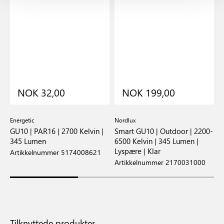
NOK 32,00
NOK 199,00
Energetic
Nordlux
E
GU10 | PAR16 | 2700 Kelvin |
Smart GU10 | Outdoor | 2200-
G
345 Lumen
6500 Kelvin | 345 Lumen |
K
Lyspære | Klar
Artikkelnummer 5174008621
A
Artikkelnummer 2170031000
Tilknyttede produkter