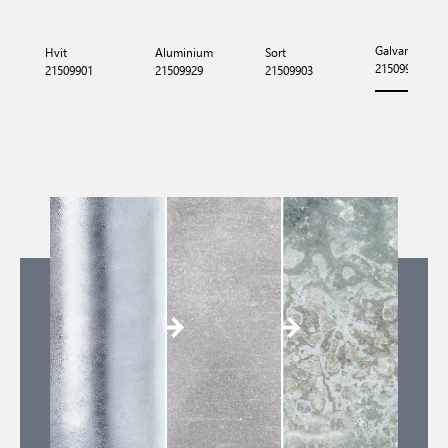
Galvaniseret s
Hvit
Aluminium
Sort
21509931
21509901
21509929
21509903