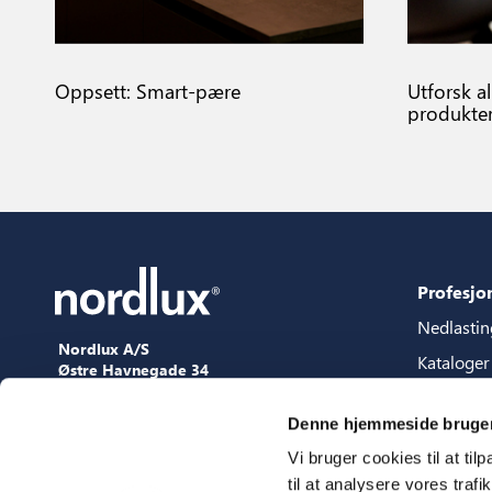
Oppsett: Smart-pære
Utforsk a
produkte
Profesjo
Nedlastin
Nordlux A/S
Kataloger
Østre Havnegade 34
9000 Aalborg
Content p
+45 98 18 16 11
Denne hjemmeside bruger
Veilednin
[email protected]
Vi bruger cookies til at til
3D filer
til at analysere vores tra