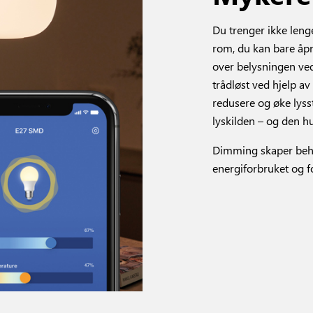
Du trenger ikke leng
rom, du kan bare åp
over belysningen ved
trådløst ved hjelp av
redusere og øke lys
lyskilden – og den hus
Dimming skaper behag
energiforbruket og f