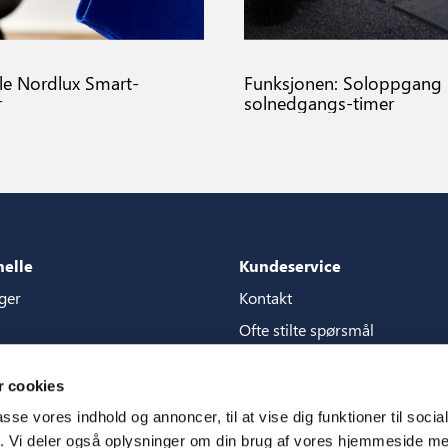
lle Nordlux Smart-
Funksjonen: Soloppgang
r
solnedgangs-timer
nelle
Kundeservice
ger
Kontakt
Ofte stilte spørsmål
akker
Garantier
 cookies
g for content store
Håndbøker
passe vores indhold og annoncer, til at vise dig funktioner til soci
CSR
fik. Vi deler også oplysninger om din brug af vores hjemmeside m