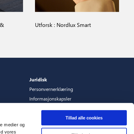
 &
Utforsk : Nordlux Smart
Juridisk
Personvernerklæring
Informasjonskapsler
Vilkar-og-betingelser
Tillad alle cookies
ale medier og
ed vores