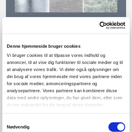
15 Jahre Garantie auf Verzinkter Stahl
Nordlux leistet bis zu 15 Jahre Garantie für alle
Denne hjemmeside bruger cookies
Außenleuchten in feuerverzinkter Ausführung, Kupfer
Vi bruger cookies til at tilpasse vores indhold og
und Messing. Diese Garantie gilt für Rostbildung in Form
annoncer, til at vise dig funktioner til sociale medier og til
von Angriff des Metalls und gilt nur gegen Vorlage der
at analysere vores trafik. Vi deler også oplysninger om
Quittung. Nordlux leistet keine Garantie für Ersatzteile,
din brug af vores hjemmeside med vores partnere inden
die beschädigt sind durch Abnutzung oder
for sociale medier, annonceringspartnere og
Fehlbehandlung der Leuchten.
analysepartnere. Vores partnere kan kombinere disse
data med andre oplysninger, du har givet dem, eller som
de har indsamlet fra din brug af deres tjenester.
Siehe vollständige Garantiebedingungen
Samtykkevalg
Nødvendig