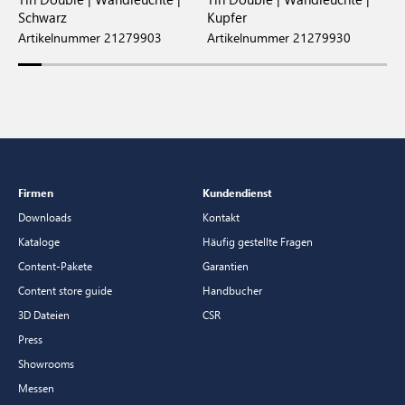
Schwarz
Kupfer
W
Artikelnummer 21279903
Artikelnummer 21279930
A
Firmen
Kundendienst
Downloads
Kontakt
Kataloge
Häufig gestellte Fragen
Content-Pakete
Garantien
Content store guide
Handbucher
3D Dateien
CSR
Press
Showrooms
Messen