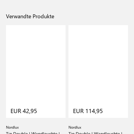
Verwandte Produkte
EUR 42,95
EUR 114,95
Nordlux
Nordlux
N
Tin Double | Wandleuchte |
Tin Double | Wandleuchte |
T