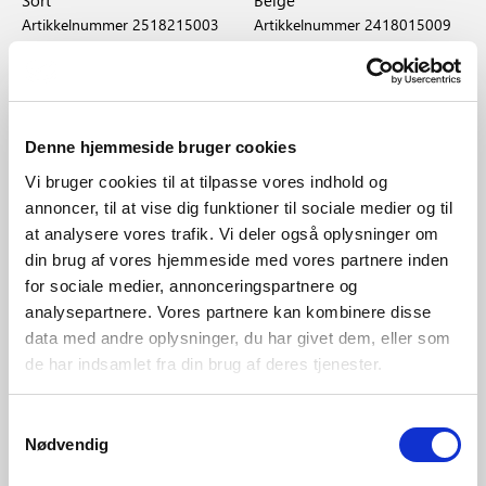
Sort
Beige
Artikkelnummer 2518215003
Artikkelnummer 2418015009
Denne hjemmeside bruger cookies
Nyhet
Vi bruger cookies til at tilpasse vores indhold og
annoncer, til at vise dig funktioner til sociale medier og til
at analysere vores trafik. Vi deler også oplysninger om
din brug af vores hjemmeside med vores partnere inden
for sociale medier, annonceringspartnere og
analysepartnere. Vores partnere kan kombinere disse
data med andre oplysninger, du har givet dem, eller som
de har indsamlet fra din brug af deres tjenester.
NOK 779,00
NOK 779,00
Samtykkevalg
Nødvendig
Nordlux
Nordlux