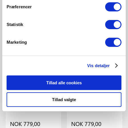
Ellen To-Go | Batterilampe |
Ellen To-Go | Batterilampe |
Præferencer
Blå
Brun
Artikkelnummer 2418015006
Artikkelnummer 2418015018
Statistik
Marketing
Nyhet
Vis detaljer
Tillad alle cookies
Tillad valgte
NOK 779,00
NOK 779,00