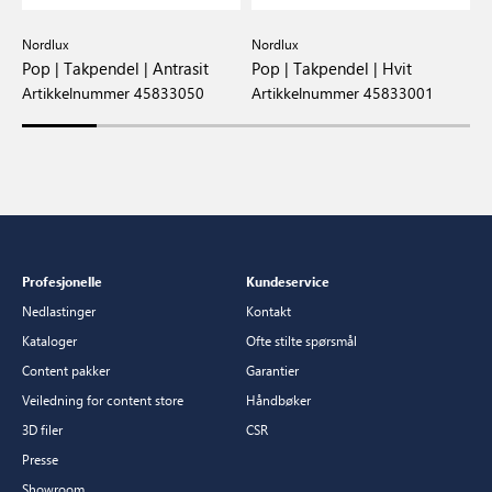
Nordlux
Nordlux
N
Pop | Takpendel | Antrasit
Pop | Takpendel | Hvit
P
Artikkelnummer 45833050
Artikkelnummer 45833001
A
Profesjonelle
Kundeservice
Nedlastinger
Kontakt
Kataloger
Ofte stilte spørsmål
Content pakker
Garantier
Veiledning for content store
Håndbøker
3D filer
CSR
Presse
Showroom