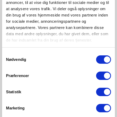
annoncer, til at vise dig funktioner til sociale medier og til
at analysere vores trafik. Vi deler også oplysninger om
Designet av Sebastian Holmbäck
din brug af vores hjemmeside med vores partnere inden
for sociale medier, annonceringspartnere og
Foruten teknisk forståelse av materialer og produksjon,
analysepartnere. Vores partnere kan kombinere disse
som han elsker, er han dypt fascinert over hvordan folk
data med andre oplysninger, du har givet dem, eller som
oppfatter form, farge og funksjonalitet i en gjenstand. I
de har indsamlet fra din brug af deres tjenester.
dag er hans arbeid som designer delt mellom å skape
produkter for danske og internasjonale kunder og å tilby
Samtykkevalg
konsulenttjenester for bedrifter.
Nødvendig
Utforsk designeren
Præferencer
Statistik
Marketing