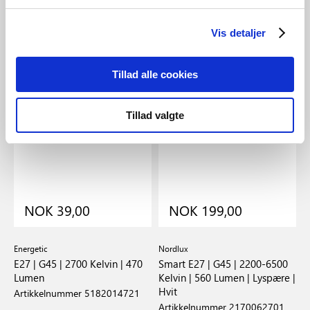
Vis detaljer
Tillad alle cookies
Tillad valgte
NOK 39,00
NOK 199,00
Energetic
Nordlux
E
 |
E27 | G45 | 2700 Kelvin | 470
Smart E27 | G45 | 2200-6500
E
Lumen
Kelvin | 560 Lumen | Lyspære |
4
Hvit
Artikkelnummer 5182014721
A
Artikkelnummer 2170062701