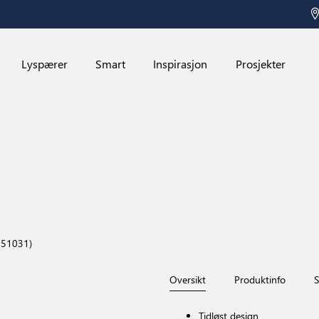
Lyspærer
Smart
Inspirasjon
Prosjekter
751031)
Oversikt
Produktinfo
S
Tidløst design