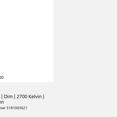
00
 | Dim | 2700 Kelvin |
en
mmer 5181003621