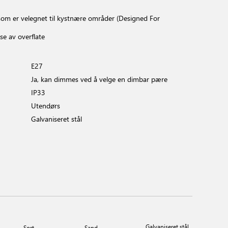
e som er velegnet til kystnære områder (Designed For
se av overflate
E27
Ja, kan dimmes ved å velge en dimbar pære
IP33
Utendørs
Galvaniseret stål
Galvaniseret stål
Sort
Sand
Sort