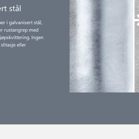
rt stål
r i galvanisert stål,
er rustangrep med
jøpskvittering. Ingen
litasje eller