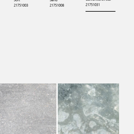
21751031
21751003
21751008
2320721