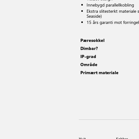
Innebygd parallellkobling
Ekstra slitesterkt material
Seaside)
15 års garanti mot forringel
Pæresokkel
Dimbar?
IP-grad
Område
Primært materiale
Hvit
Kobber