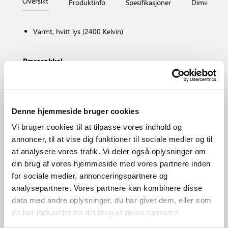
Oversikt
Produktinfo
Spesifikasjoner
Dimensjone
Varmt, hvitt lys (2400 Kelvin)
Pæresokkel
E14
Dimbar?
Nei, kan ikke dimmes
Fargetemperatur (K)
Denne hjemmeside bruger cookies
2400
Vi bruger cookies til at tilpasse vores indhold og
Lysstyrke (Lumen)
annoncer, til at vise dig funktioner til sociale medier og til
215.0
at analysere vores trafik. Vi deler også oplysninger om
Område
din brug af vores hjemmeside med vores partnere inden
Forskjellig (avhenger av plassering)
for sociale medier, annonceringspartnere og
Primært materiale
analysepartnere. Vores partnere kan kombinere disse
Plast
data med andre oplysninger, du har givet dem, eller som
de har indsamlet fra din brug af deres tjenester.