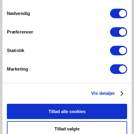
470 Lumen
250 Lumen
250 Lumen
470 Lumen
Samtykkevalg
5182000121
5182014121
5182000921
5182014521
Nødvendig
Præferencer
Statistik
Tilknyttede produkter
Marketing
Vis detaljer
Tillad alle cookies
Tillad valgte