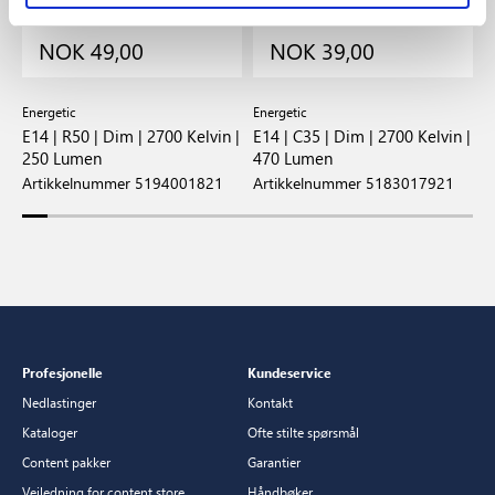
NOK 49,00
NOK 39,00
Energetic
Energetic
E
 |
E14 | R50 | Dim | 2700 Kelvin |
E14 | C35 | Dim | 2700 Kelvin |
E
250 Lumen
470 Lumen
4
Artikkelnummer 5194001821
Artikkelnummer 5183017921
A
Profesjonelle
Kundeservice
Nedlastinger
Kontakt
Kataloger
Ofte stilte spørsmål
Content pakker
Garantier
Veiledning for content store
Håndbøker