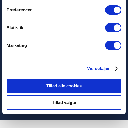
Norsk (Norge)
Personvernerklæring
Præferencer
Informasjonskapsler
Vilkar-og-betingelser
Statistik
Marketing
Nordlux A/S
Østre Havnegade 34
Vis detaljer
9000 Aalborg
+45 98 18 16 11
[email protected]
Tillad alle cookies
Tillad valgte