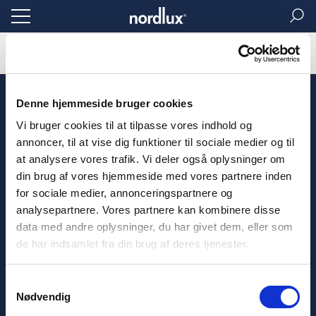
Forside
Customer Service
Denne hjemmeside bruger cookies
Profesjonelle
Kundeservice
Vi bruger cookies til at tilpasse vores indhold og
Nedlastinger
Kontakt
annoncer, til at vise dig funktioner til sociale medier og til
Kataloger
Ofte stilte spørsmål
at analysere vores trafik. Vi deler også oplysninger om
Content pakker
Garantier
din brug af vores hjemmeside med vores partnere inden
Veiledning for content store
for sociale medier, annonceringspartnere og
Håndbøker
analysepartnere. Vores partnere kan kombinere disse
3D filer
CSR
data med andre oplysninger, du har givet dem, eller som
Presse
de har indsamlet fra din brug af deres tjenester.
Showroom
Messer
Samtykkevalg
Nødvendig
Språk
Juridisk