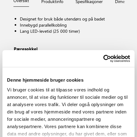
Oversikt
Produktinfo
Spesifikasjoner
Dimensjone
Designet for bruk både utendørs og på badet
Innebygd parallellkobling
Lang LED-levetid (25 000 timer)
Pæresokkel
LED – Ikke-udskiftbar lyskilde
Dimbar?
Nei, kan ikke dimmes
Fargetemperatur (K)
Denne hjemmeside bruger cookies
3000
Vi bruger cookies til at tilpasse vores indhold og
Lysstyrke (Lumen)
annoncer, til at vise dig funktioner til sociale medier og til
650.0
at analysere vores trafik. Vi deler også oplysninger om
IP-grad
din brug af vores hjemmeside med vores partnere inden
IP44
for sociale medier, annonceringspartnere og
Område
analysepartnere. Vores partnere kan kombinere disse
Utendørs
data med andre oplysninger, du har givet dem, eller som
Primært materiale