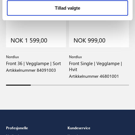
Tillad valgte
NOK 1 599,00
NOK 999,00
Nordlux
Nordlux
N
Front 36 | Vegglampe | Sort
Front Single | Vegglampe |
F
Hvit
S
Artikkelnummer 84091003
Artikkelnummer 46801001
A
Profesjonelle
Kundeservice