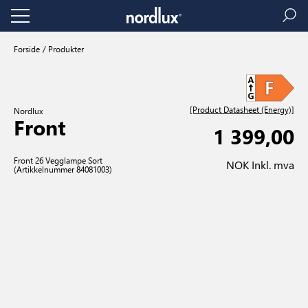
Forside
Produkter
[Product Datasheet (Energy)]
Nordlux
Front
1 399,00
Front 26 Vegglampe Sort
NOK Inkl. mva
(Artikkelnummer 84081003)