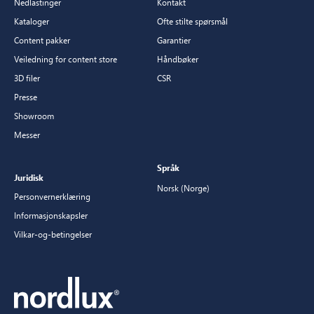
Nedlastinger
Kontakt
Kataloger
Ofte stilte spørsmål
Content pakker
Garantier
Veiledning for content store
Håndbøker
3D filer
CSR
Presse
Showroom
Messer
Språk
Juridisk
Norsk (Norge)
Personvernerklæring
Informasjonskapsler
Vilkar-og-betingelser