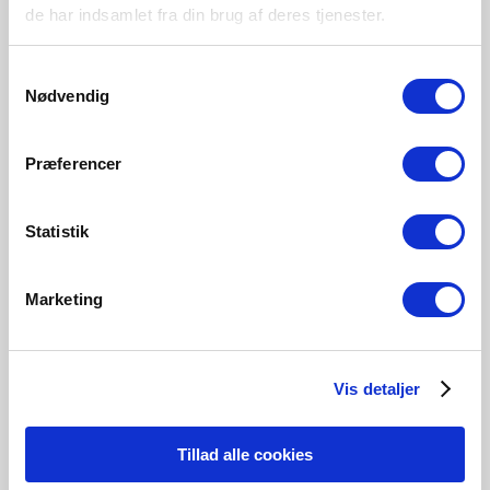
de har indsamlet fra din brug af deres tjenester.
Metal
Samtykkevalg
Nødvendig
Sort
Hvit
84081003
84081001
Præferencer
Statistik
Tilknyttede produkter
Marketing
Red Dot Design
Award-winner
Vis detaljer
Tillad alle cookies