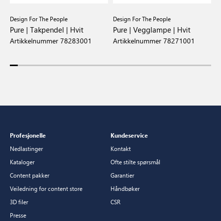
Design For The People
Design For The People
D
Pure | Takpendel | Hvit
Pure | Vegglampe | Hvit
N
Artikkelnummer 78283001
Artikkelnummer 78271001
A
Profesjonelle
Kundeservice
Nedlastinger
Kontakt
Kataloger
Ofte stilte spørsmål
Content pakker
Garantier
Veiledning for content store
Håndbøker
3D filer
CSR
Presse