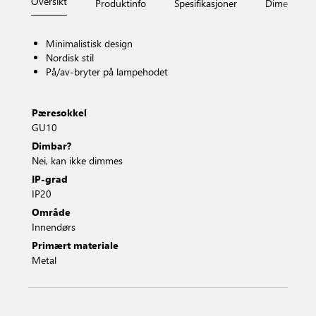
Oversikt
Produktinfo
Spesifikasjoner
Dimensjone
Minimalistisk design
Nordisk stil
På/av-bryter på lampehodet
Pæresokkel
GU10
Dimbar?
Nei, kan ikke dimmes
IP-grad
IP20
Område
Innendørs
Primært materiale
Metal