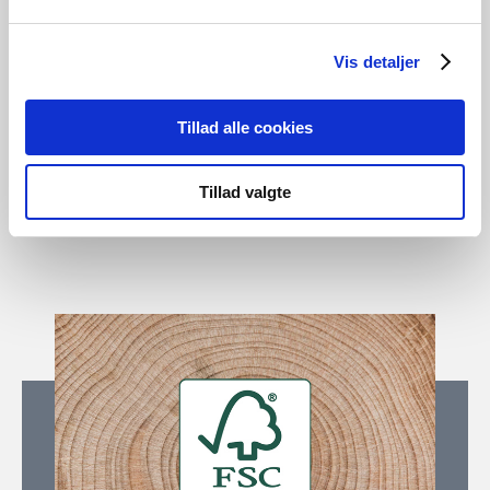
utvikle designprodukter til en pris som alle kan være med
på. Bak hver eneste Design For The People-lampe står det
Vis detaljer
én eller flere kjente danske designere som gjør sitt ytterste
for å skape lamper som løfter skjønnhet, funksjonalitet og
innovasjon opp på et høyere nivå.
Tillad alle cookies
Les mer om dftp
Tillad valgte