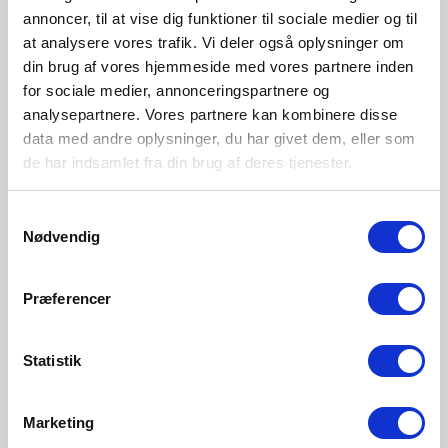
annoncer, til at vise dig funktioner til sociale medier og til
at analysere vores trafik. Vi deler også oplysninger om
din brug af vores hjemmeside med vores partnere inden
for sociale medier, annonceringspartnere og
analysepartnere. Vores partnere kan kombinere disse
data med andre oplysninger, du har givet dem, eller som
de har indsamlet fra din brug af deres tjenester.
Samtykkevalg
Nødvendig
Præferencer
Statistik
Design For The People
Design For The People er for alle som verdsetter klassisk
Marketing
og innovativ belysningsdesign. Vi ledes av vår visjon om å