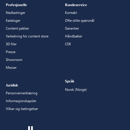
Profesjonelle
Kundeservice
Nedlastinger
Kontakt
Kataloger
Ofte stilte spørsmål
Content pakker
Garantier
Veiledning for content store
Håndbøker
3D filer
CSR
Presse
Showroom
Messer
Språk
Juridisk
Norsk (Norge)
Personvernerklæring
Informasjonskapsler
Vilkar-og-betingelser