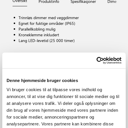
Oversikt
Produktinfo
Spesifikasjoner
Dimensjone
Trinnløs dimmer med veggdimmer
Egnet for fuktige områder (IP65)
Parallellkobling mulig
Kroneklemme inkludert
Lang LED-levetid (25 000 timer)
Pæresokkel
LED – Ikke-udskiftbar lyskilde
Dimbar?
Ja, har innebygget dimbar lyskilde for veggdimmer
Denne hjemmeside bruger cookies
Fargetemperatur (K)
Vi bruger cookies til at tilpasse vores indhold og
2700
annoncer, til at vise dig funktioner til sociale medier og til
Lysstyrke (Lumen)
345.0
at analysere vores trafik. Vi deler også oplysninger om
din brug af vores hjemmeside med vores partnere inden
IP-grad
IP65
for sociale medier, annonceringspartnere og
analysepartnere. Vores partnere kan kombinere disse
Område