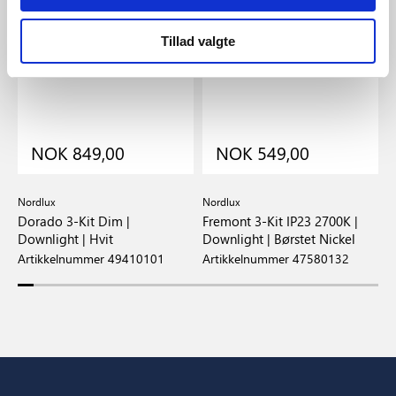
Tillad valgte
NOK 849,00
NOK 549,00
Nordlux
Nordlux
N
Dorado 3-Kit Dim |
Fremont 3-Kit IP23 2700K |
F
Downlight | Hvit
Downlight | Børstet Nickel
D
Artikkelnummer 49410101
Artikkelnummer 47580132
A