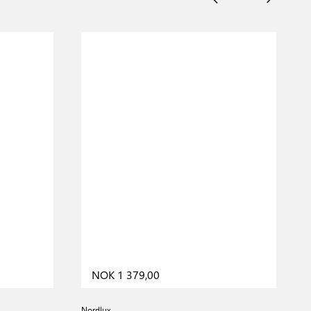
NOK 1 379,00
Nordlux
N