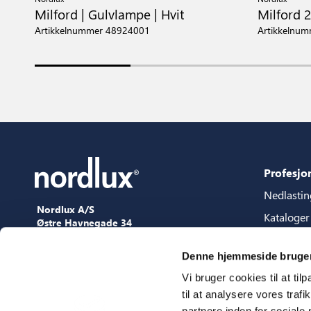
Milford | Gulvlampe | Hvit
Milford 2
Artikkelnummer 48924001
Artikkelnu
Profesjo
Nedlastin
Nordlux A/S
Kataloger
Østre Havnegade 34
9000 Aalborg
Content p
+45 98 18 16 11
Denne hjemmeside bruger
Veilednin
[email protected]
Vi bruger cookies til at til
3D filer
til at analysere vores tra
Presse
partnere inden for sociale