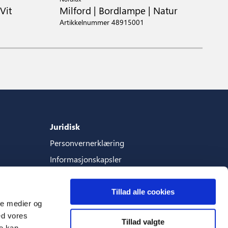
Vit
Milford | Bordlampe | Natur
M
Artikkelnummer 48915001
A
Juridisk
Personvernerklæring
Informasjonskapsler
Vilkar-og-betingelser
Tillad alle cookies
ale medier og
ed vores
Tillad valgte
Språk
re kan