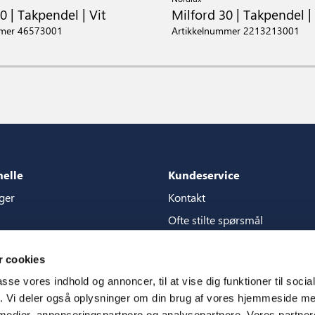
0 | Takpendel | Vit
Milford 30 | Takpendel | 
mmer 46573001
Artikkelnummer 2213213001
nelle
Kundeservice
ger
Kontakt
Ofte stilte spørsmål
akker
Garantier
 cookies
g for content store
Håndbøker
passe vores indhold og annoncer, til at vise dig funktioner til soci
CSR
fik. Vi deler også oplysninger om din brug af vores hjemmeside m
 medier, annonceringspartnere og analysepartnere. Vores partne