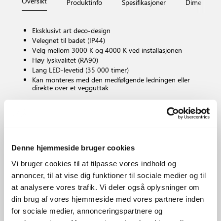
Oversikt
Produktinfo
Spesifikasjoner
Dimensjone
Eksklusivt art deco-design
Velegnet til badet (IP44)
Velg mellom 3000 K og 4000 K ved installasjonen
Høy lyskvalitet (RA90)
Lang LED-levetid (35 000 timer)
Kan monteres med den medfølgende ledningen eller
direkte over et vegguttak
Pæresokkel
LED – Ikke-udskiftbar lyskilde
Dimbar?
Denne hjemmeside bruger cookies
Ja, har innebygget dimbar lyskilde for veggdimmer
Fargetemperatur (K)
Vi bruger cookies til at tilpasse vores indhold og
3000/4000
annoncer, til at vise dig funktioner til sociale medier og til
Lysstyrke (Lumen)
at analysere vores trafik. Vi deler også oplysninger om
550.0
din brug af vores hjemmeside med vores partnere inden
IP-grad
for sociale medier, annonceringspartnere og
IP44