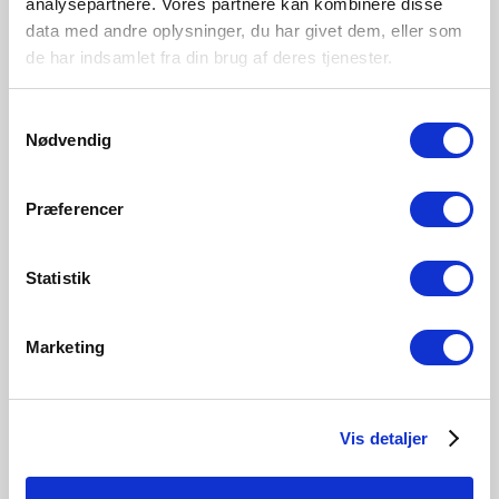
analysepartnere. Vores partnere kan kombinere disse
Område
data med andre oplysninger, du har givet dem, eller som
Innendørs
de har indsamlet fra din brug af deres tjenester.
Primært materiale
Plast
Samtykkevalg
Nødvendig
Messing
Sort
Præferencer
2610201035
2610201003
Statistik
Marketing
Tilknyttede produkter
Vis detaljer
Nyhet