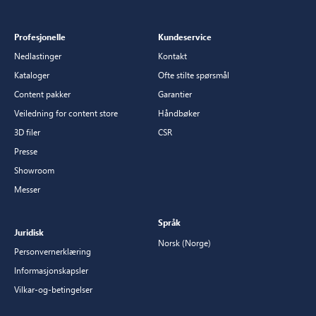
Profesjonelle
Kundeservice
Nedlastinger
Kontakt
Kataloger
Ofte stilte spørsmål
Content pakker
Garantier
Veiledning for content store
Håndbøker
3D filer
CSR
Presse
Showroom
Messer
Språk
Juridisk
Norsk (Norge)
Personvernerklæring
Informasjonskapsler
Vilkar-og-betingelser