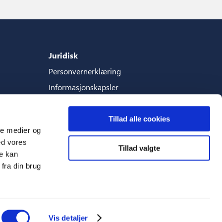
Juridisk
Personvernerklæring
Informasjonskapsler
Vilkar-og-betingelser
Tillad alle cookies
ale medier og
ed vores
Tillad valgte
Språk
re kan
fra din brug
Norsk (Norge)
Vis detaljer