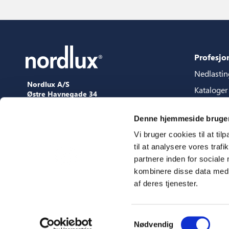
Profesjo
Nedlastin
Nordlux A/S
Kataloger
Østre Havnegade 34
9000 Aalborg
Content p
+45 98 18 16 11
Denne hjemmeside bruger
Veilednin
[email protected]
Vi bruger cookies til at til
3D filer
til at analysere vores tra
Presse
partnere inden for sociale
Showroo
kombinere disse data med a
af deres tjenester.
Messer
Samtykkevalg
Nødvendig