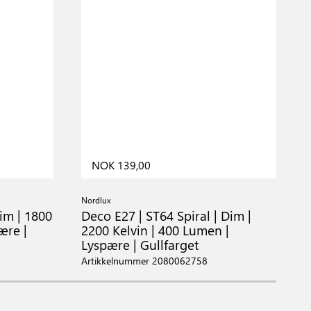
NOK 139,00
Nordlux
N
im | 1800
Deco E27 | ST64 Spiral | Dim |
D
ære |
2200 Kelvin | 400 Lumen |
1
Lyspære | Gullfarget
L
Artikkelnummer 2080062758
A