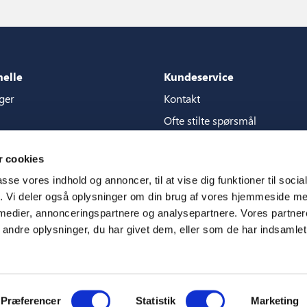
nelle
Kundeservice
ger
Kontakt
Ofte stilte spørsmål
akker
Garantier
 cookies
g for content store
Håndbøker
passe vores indhold og annoncer, til at vise dig funktioner til soci
CSR
fik. Vi deler også oplysninger om din brug af vores hjemmeside m
 medier, annonceringspartnere og analysepartnere. Vores partne
m
ndre oplysninger, du har givet dem, eller som de har indsamlet 
Præferencer
Statistik
Marketing