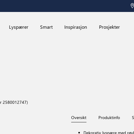
Lyspærer
Smart
Inspirasjon
Prosjekter
er 2580012747)
Oversikt
Produktinfo
S
Dekorativ lyspære med røyk