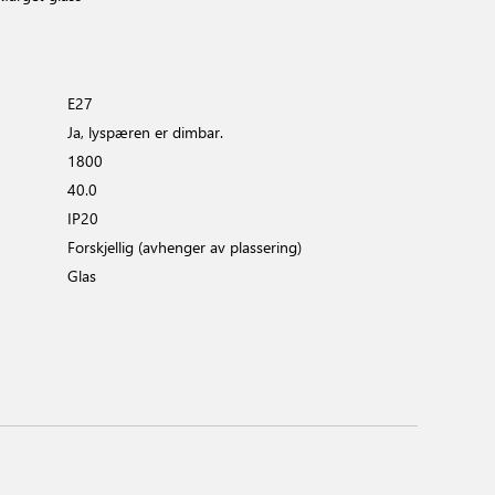
E27
Ja, lyspæren er dimbar.
1800
40.0
IP20
Forskjellig (avhenger av plassering)
Glas