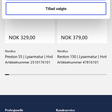
Tillad valgte
NOK 329,00
NOK 379,00
Nordlux
Nordlux
N
|
Preston 55 | Lysarmatur | Hvit
Renton 150 | Lysarmatur | Hvit
R
Artikkelnummer 2510176101
Artikkelnummer 47816101
A
Profesjonelle
Kundeservice