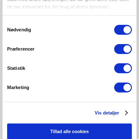
Primært materiale
de har indsamlet fra din brug af deres tjenester.
Plast
Samtykkevalg
Nødvendig
Hvit
2510156101
Præferencer
Statistik
Tilknyttede produkter
Marketing
Vis detaljer
Tillad alle cookies