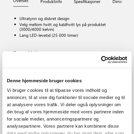
Oversikt
Produktinfo
Spesifikasjoner
Dimensjone
Ultratynn og diskret design
Velg mellom hvitt og kaldhvitt lys på produktet
(3000/4000 kelvin)
Lang LED-levetid (25 000 timer)
Pæresokkel
LED – Ikke-udskiftbar lyskilde
Dimbar?
Nei, kan ikke dimmes
Fargetemperatur (K)
Denne hjemmeside bruger cookies
3000/4000
Vi bruger cookies til at tilpasse vores indhold og
Lysstyrke (Lumen)
annoncer, til at vise dig funktioner til sociale medier og til
350.0
at analysere vores trafik. Vi deler også oplysninger om
IP-grad
din brug af vores hjemmeside med vores partnere inden
IP20
for sociale medier, annonceringspartnere og
Område
analysepartnere. Vores partnere kan kombinere disse
Innendørs
data med andre oplysninger, du har givet dem, eller som