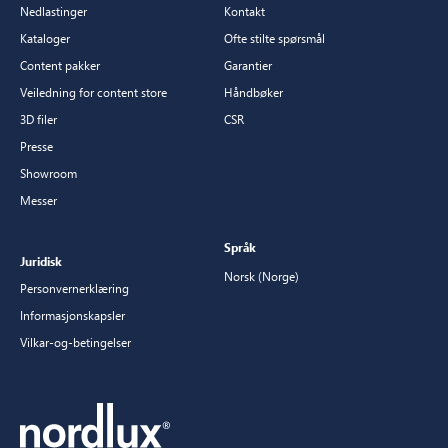
Nedlastinger
Kontakt
Kataloger
Ofte stilte spørsmål
Content pakker
Garantier
Veiledning for content store
Håndbøker
3D filer
CSR
Presse
Showroom
Messer
Språk
Juridisk
Norsk (Norge)
Personvernerklæring
Informasjonskapsler
Vilkar-og-betingelser