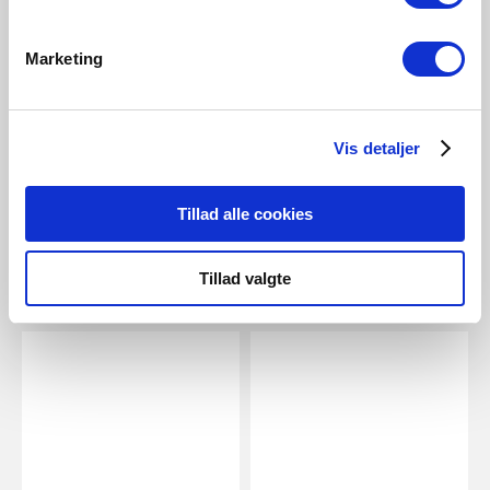
NOK 39,00
NOK 199,00
Marketing
Energetic
Nordlux
E14 | G45 | 2700 Kelvin | 470
Smart E14 | G45 | 2200-6500
Lumen
Kelvin | 470 Lumen | Lyspære |
Vis detaljer
Hvit
Artikkelnummer 5182014521
Artikkelnummer 2070011401
Tillad alle cookies
Tillad valgte
Tilknyttede produkter