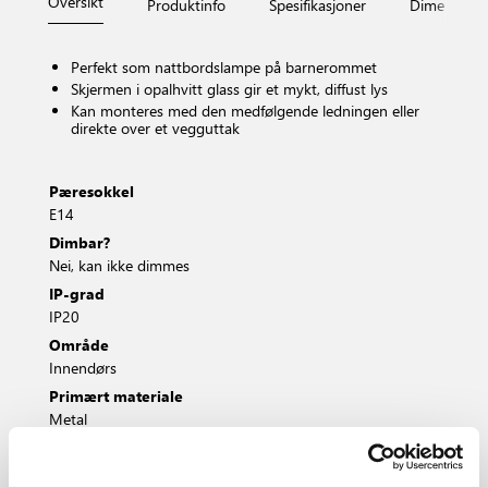
Oversikt
Produktinfo
Spesifikasjoner
Dimensjone
Perfekt som nattbordslampe på barnerommet
Skjermen i opalhvitt glass gir et mykt, diffust lys
Kan monteres med den medfølgende ledningen eller
direkte over et vegguttak
Pæresokkel
E14
Dimbar?
Nei, kan ikke dimmes
IP-grad
IP20
Område
Innendørs
Primært materiale
Metal