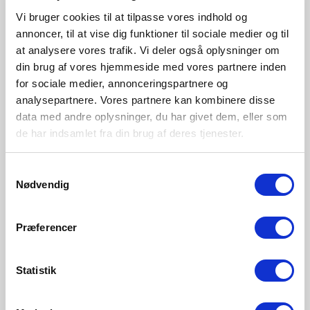
Vi bruger cookies til at tilpasse vores indhold og
annoncer, til at vise dig funktioner til sociale medier og til
at analysere vores trafik. Vi deler også oplysninger om
din brug af vores hjemmeside med vores partnere inden
for sociale medier, annonceringspartnere og
analysepartnere. Vores partnere kan kombinere disse
data med andre oplysninger, du har givet dem, eller som
de har indsamlet fra din brug af deres tjenester.
Samtykkevalg
Nødvendig
Præferencer
NOK 32,00
NOK 199,00
Statistik
Energetic
Nordlux
E
GU10 | PAR16 | 2700 Kelvin |
Smart GU10 | 2200-6500
G