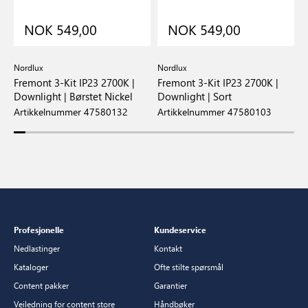
NOK 549,00
NOK 549,00
Nordlux
Nordlux
N
Fremont 3-Kit IP23 2700K |
Fremont 3-Kit IP23 2700K |
F
Downlight | Børstet Nickel
Downlight | Sort
D
Artikkelnummer 47580132
Artikkelnummer 47580103
A
Profesjonelle
Kundeservice
Nedlastinger
Kontakt
Kataloger
Ofte stilte spørsmål
Content pakker
Garantier
Veiledning for content store
Håndbøker