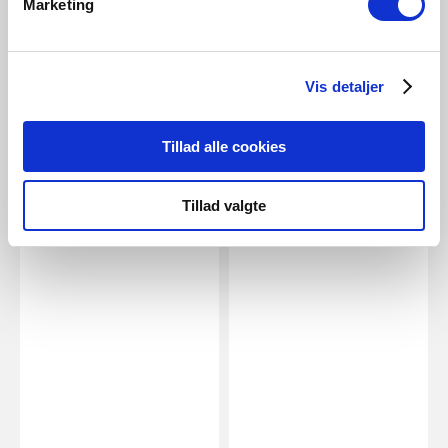
Marketing
345 Lumen
Kelvin | 380 Lumen | Lyspære |
K
Klar
Artikkelnummer 5174008621
A
Artikkelnummer 2070031000
Vis detaljer
Tillad alle cookies
Tilknyttede produkter
Tillad valgte