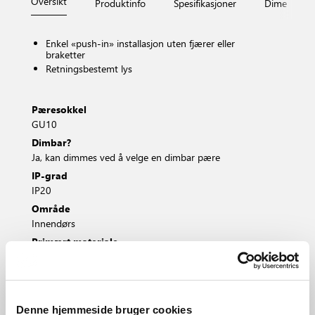
Oversikt
Produktinfo
Spesifikasjoner
Dimensjone
Enkel «push-in» installasjon uten fjærer eller
braketter
Retningsbestemt lys
Pæresokkel
GU10
Dimbar?
Ja, kan dimmes ved å velge en dimbar pære
IP-grad
IP20
Område
Innendørs
Primært materiale
Metal
Denne hjemmeside bruger cookies