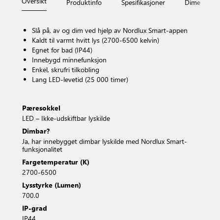
Oversikt
Produktinfo
Spesifikasjoner
Dimensjone
Slå på, av og dim ved hjelp av Nordlux Smart-appen
Kaldt til varmt hvitt lys (2700-6500 kelvin)
Egnet for bad (IP44)
Innebygd minnefunksjon
Enkel, skrufri tilkobling
Lang LED-levetid (25 000 timer)
Pæresokkel
LED – Ikke-udskiftbar lyskilde
Dimbar?
Ja, har innebygget dimbar lyskilde med Nordlux Smart-
funksjonalitet
Fargetemperatur (K)
2700-6500
Lysstyrke (Lumen)
700.0
IP-grad
IP44