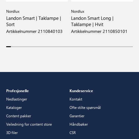
Nordlux
Nordlux
N
 |
Landon Smart | Taklampe |
Landon Smart Long |
L
Sort
Taklampe | Hvit
T
Artikkelnummer 2110840103
Artikkelnummer 2110850101
A
Profesjonelle
Kundeservice
Nedlastinger
Kontakt
Kataloger
Ofte stilte spørsmål
Content pakker
Garantier
Veiledning for content store
Håndbøker
3D filer
CSR