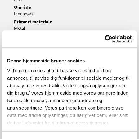
Område
Innendørs
Primært materiale
Metal
Hvit
Sort
Denne hjemmeside bruger cookies
2110840101
2110840103
Vi bruger cookies til at tilpasse vores indhold og
annoncer, til at vise dig funktioner til sociale medier og til
at analysere vores trafik. Vi deler også oplysninger om
din brug af vores hjemmeside med vores partnere inden
for sociale medier, annonceringspartnere og
analysepartnere. Vores partnere kan kombinere disse
data med andre oplysninger, du har givet dem, eller som
de har indsamlet fra din brug af deres tjenester.