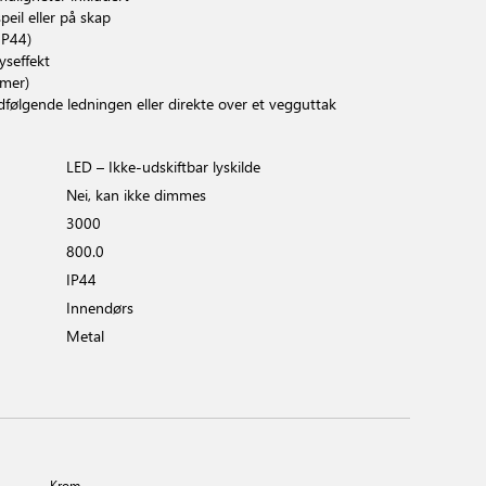
eil eller på skap
IP44)
yseffekt
imer)
lgende ledningen eller direkte over et vegguttak
LED – Ikke-udskiftbar lyskilde
Nei, kan ikke dimmes
3000
800.0
IP44
Innendørs
Metal
Krom