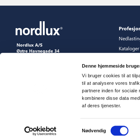
Profesjo
Nedlastin
Nordlux A/S
Kataloger
Østre Havnegade 34
9000 Aalborg
Content p
+45 98 18 16 11
Denne hjemmeside bruger
Veilednin
[email protected]
Vi bruger cookies til at til
3D filer
til at analysere vores tra
Presse
partnere inden for sociale
Showroo
kombinere disse data med a
af deres tjenester.
Messer
Samtykkevalg
Nødvendig