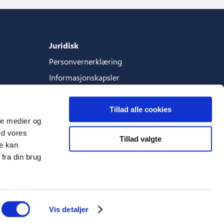
Juridisk
Personvernerklæring
Informasjonskapsler
Vilkar-og-betingelser
Tillad alle cookies
ale medier og
ed vores
Tillad valgte
Språk
re kan
fra din brug
Norsk (Norge)
Vis detaljer