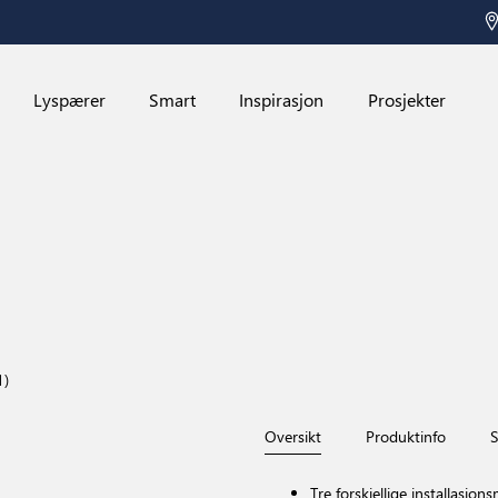
Lyspærer
Smart
Inspirasjon
Prosjekter
1)
Oversikt
Produktinfo
S
Tre forskjellige installasjon