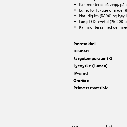
Kan monteres på vegg, på sp
Egnet for fuktige områder (
Naturlig lys (RA90) og høy l
Lang LED-levetid (25 000 t
Kan monteres med den medfø
Pæresokkel
Dimbar?
Fargetemperatur (K)
Lysstyrke (Lumen)
IP-grad
Område
Primært materiale
Hvit
Sort