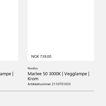
NOK 739,00
Nordlux
N
lampe |
Marlee 50 3000K | Vegglampe |
M
Krom
S
Artikkelnummer 2110701033
A