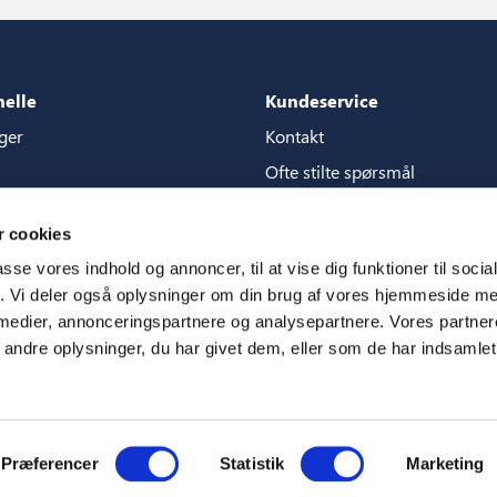
nelle
Kundeservice
ger
Kontakt
Ofte stilte spørsmål
akker
Garantier
 cookies
g for content store
Håndbøker
passe vores indhold og annoncer, til at vise dig funktioner til soci
CSR
fik. Vi deler også oplysninger om din brug af vores hjemmeside m
 medier, annonceringspartnere og analysepartnere. Vores partne
m
ndre oplysninger, du har givet dem, eller som de har indsamlet 
Præferencer
Statistik
Marketing