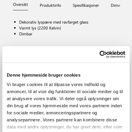
Oversikt
Produktinfo
Spesifikasjoner
Dimensjone
Dekorativ lyspære med ravfarget glass
Varmt lys (2200 Kelvin)
Dimbar
Pæresokkel
E14
Dimbar?
Ja, lyspæren er dimbar.
Denne hjemmeside bruger cookies
Fargetemperatur (K)
Vi bruger cookies til at tilpasse vores indhold og
2200
annoncer, til at vise dig funktioner til sociale medier og til
Lysstyrke (Lumen)
200.0
at analysere vores trafik. Vi deler også oplysninger om
din brug af vores hjemmeside med vores partnere inden
Område
Forskjellig (avhenger av plassering)
for sociale medier, annonceringspartnere og
analysepartnere. Vores partnere kan kombinere disse
Primært materiale
Glas
data med andre oplysninger, du har givet dem, eller som