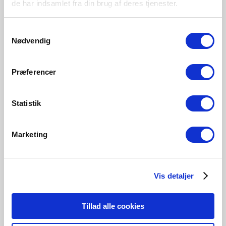
de har indsamlet fra din brug af deres tjenester.
Samtykkevalg
200 Lumen
Nødvendig
2080121458
Præferencer
Statistik
Tilknyttede produkter
Marketing
Vis detaljer
Tillad alle cookies