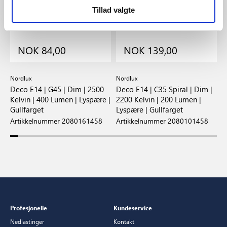
Tillad valgte
NOK 84,00
NOK 139,00
Nordlux
Nordlux
E
|
Deco E14 | G45 | Dim | 2500
Deco E14 | C35 Spiral | Dim |
G
Kelvin | 400 Lumen | Lyspære |
2200 Kelvin | 200 Lumen |
L
Gullfarget
Lyspære | Gullfarget
A
Artikkelnummer 2080161458
Artikkelnummer 2080101458
Profesjonelle
Kundeservice
Nedlastinger
Kontakt