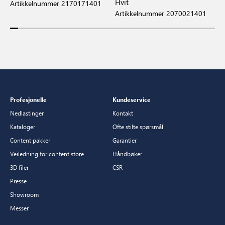
Hvit
Artikkelnummer 2170171401
A
Artikkelnummer 2070021401
Profesjonelle
Kundeservice
Nedlastinger
Kontakt
Kataloger
Ofte stilte spørsmål
Content pakker
Garantier
Veiledning for content store
Håndbøker
3D filer
CSR
Presse
Showroom
Messer