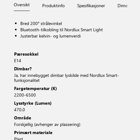
Oversikt
Produktinfo
Spesifikasjoner
Dimensjone
Bred 200° strålevinkel
Bluetooth-tilkobling til Nordlux Smart Light
Justerbar kelvin- og lumenverdi
Pæresokkel
E14
Dimbar?
Ja, har innebygget dimbar lyskilde med Nordlux Smart-
funksjonalitet
Fargetemperatur (K)
2200-6500
Lysstyrke (Lumen)
470.0
Område
Forskjellig (avhenger av plassering)
Primært materiale
Plast