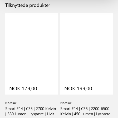
Tilknyttede produkter
NOK 179,00
NOK 199,00
Nordlux
Nordlux
E
|
Smart E14 | C35 | 2700 Kelvin
Smart E14 | C35 | 2200-6500
G
| 380 Lumen | Lyspære | Hvit
Kelvin | 450 Lumen | Lyspære |
L