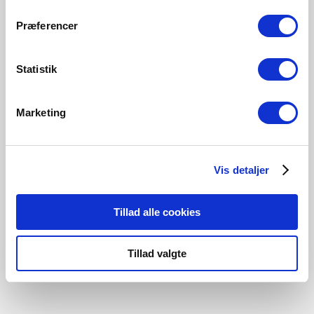
Præferencer
Statistik
Et perfekt lys for alle med Nordlux
Smart
Marketing
Nordlux Smart lar deg styre og justere lyset fra
smarttelefonen, nettbrettet eller fjernkontrollen med et
enkelt og raskt oppsett på bare 60 sekunder.
Vis detaljer
Utforsk hvor enkelt det er
Tillad alle cookies
Tillad valgte