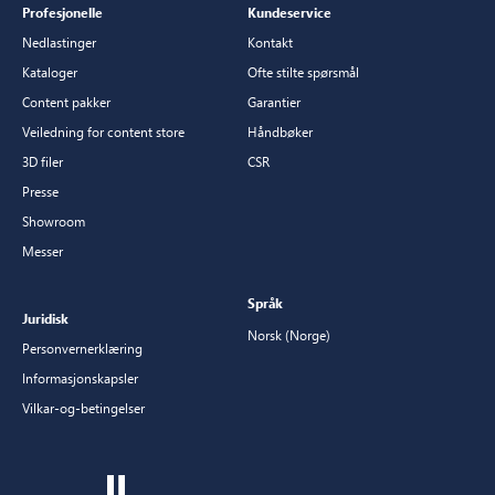
Profesjonelle
Kundeservice
Nedlastinger
Kontakt
Kataloger
Ofte stilte spørsmål
Content pakker
Garantier
Veiledning for content store
Håndbøker
3D filer
CSR
Presse
Showroom
Messer
Språk
Juridisk
Norsk (Norge)
Personvernerklæring
Informasjonskapsler
Vilkar-og-betingelser