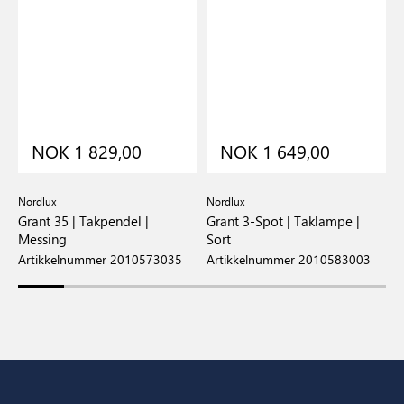
NOK 1 829,00
NOK 1 649,00
Nordlux
Nordlux
N
Grant 35 | Takpendel |
Grant 3-Spot | Taklampe |
G
Messing
Sort
M
Artikkelnummer 2010573035
Artikkelnummer 2010583003
A