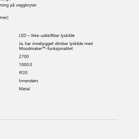
ing på veggbryter
imer)
LED – Ikke-udskiftbar lyskilde
Ja, har innebygget dimbar lyskilde med
Moodmaker™-funksjonalitet
2700
1000.0
IP20
Innendørs
Metal