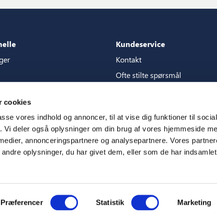
nelle
Kundeservice
ger
Kontakt
Ofte stilte spørsmål
akker
Garantier
 cookies
g for content store
Håndbøker
passe vores indhold og annoncer, til at vise dig funktioner til soci
CSR
fik. Vi deler også oplysninger om din brug af vores hjemmeside m
 medier, annonceringspartnere og analysepartnere. Vores partne
m
ndre oplysninger, du har givet dem, eller som de har indsamlet 
Præferencer
Statistik
Marketing