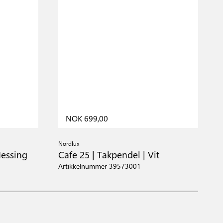
NOK 699,00
Nordlux
N
Messing
Cafe 25 | Takpendel | Vit
C
M
Artikkelnummer 39573001
A