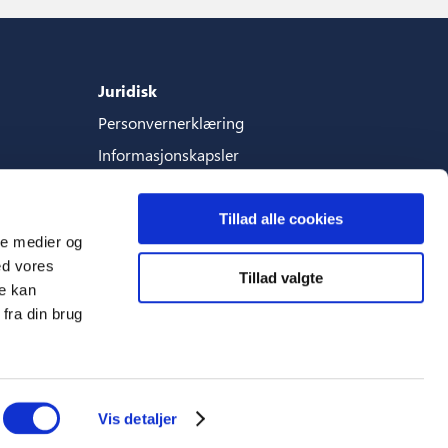
Juridisk
Personvernerklæring
Informasjonskapsler
Vilkar-og-betingelser
Tillad alle cookies
ale medier og
ed vores
Tillad valgte
Språk
re kan
fra din brug
Norsk (Norge)
Vis detaljer