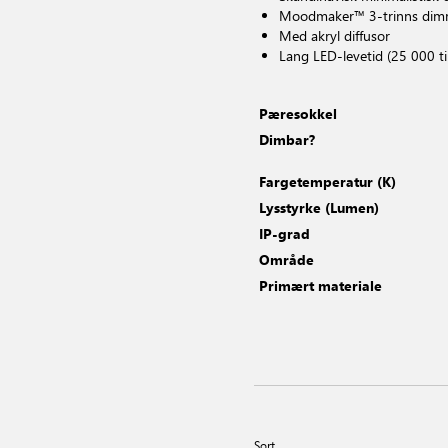
Moodmaker™ 3-trinns dimm
Med akryl diffusor
Lang LED-levetid (25 000 t
Pæresokkel
Dimbar?
Fargetemperatur (K)
Lysstyrke (Lumen)
IP-grad
Område
Primært materiale
Sort