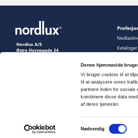
Profesjo
Nedlastin
Nordlux A/S
Kataloger
Østre Havnegade 34
9000 Aalborg
Content p
+45 98 18 16 11
Denne hjemmeside bruger
Veilednin
[email protected]
Vi bruger cookies til at til
3D filer
til at analysere vores tra
Presse
partnere inden for sociale
Showroo
kombinere disse data med a
af deres tjenester.
Messer
Samtykkevalg
Nødvendig