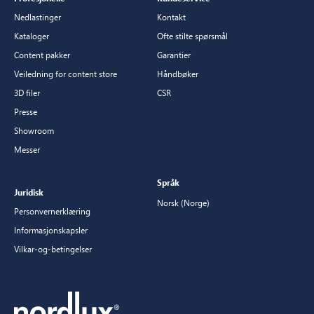
Nedlastinger
Kontakt
Kataloger
Ofte stilte spørsmål
Content pakker
Garantier
Veiledning for content store
Håndbøker
3D filer
CSR
Presse
Showroom
Messer
Språk
Juridisk
Norsk (Norge)
Personvernerklæring
Informasjonskapsler
Vilkar-og-betingelser