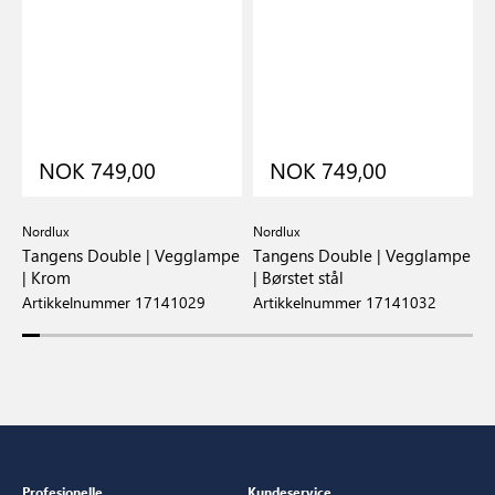
NOK 749,00
NOK 749,00
Nordlux
Nordlux
D
Tangens Double | Vegglampe
Tangens Double | Vegglampe
N
| Krom
| Børstet stål
A
Artikkelnummer 17141029
Artikkelnummer 17141032
Profesjonelle
Kundeservice