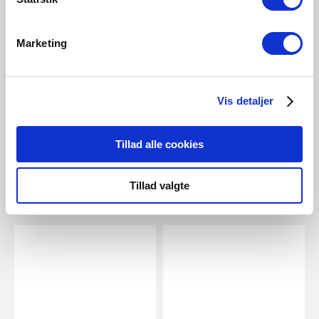
NOK 199,00
NOK 39,00
Marketing
Nordlux
Energetic
Smart E14 | C35 | 2200-6500
E14 | C35 | Dim | 2700 Kelvin |
Vis detaljer
Kelvin | 450 Lumen | Lyspære |
470 Lumen
Hvit
Artikkelnummer 5183017921
Artikkelnummer 2070021401
Tillad alle cookies
Tillad valgte
Tilknyttede produkter