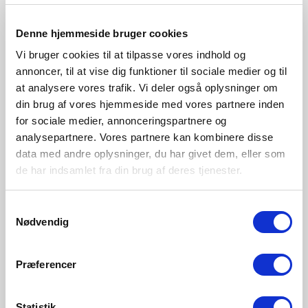
Børstet stål
Denne hjemmeside bruger cookies
17131032
Vi bruger cookies til at tilpasse vores indhold og
annoncer, til at vise dig funktioner til sociale medier og til
at analysere vores trafik. Vi deler også oplysninger om
din brug af vores hjemmeside med vores partnere inden
for sociale medier, annonceringspartnere og
analysepartnere. Vores partnere kan kombinere disse
data med andre oplysninger, du har givet dem, eller som
de har indsamlet fra din brug af deres tjenester.
Samtykkevalg
Nødvendig
Præferencer
Statistik