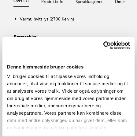
Oversikt
Produktinfo
Spesifikasjoner
Dimensjone
Varmt, hvitt lys (2700 Kelvin)
Pæresokkel
E14
Dimbar?
Nei, kan ikke dimmes
Fargetemperatur (K)
Denne hjemmeside bruger cookies
2700
Vi bruger cookies til at tilpasse vores indhold og
Lysstyrke (Lumen)
annoncer, til at vise dig funktioner til sociale medier og til
250.0
at analysere vores trafik. Vi deler også oplysninger om
Område
din brug af vores hjemmeside med vores partnere inden
Forskjellig (avhenger av plassering)
for sociale medier, annonceringspartnere og
Primært materiale
analysepartnere. Vores partnere kan kombinere disse
Glas
data med andre oplysninger, du har givet dem, eller som
de har indsamlet fra din brug af deres tjenester.