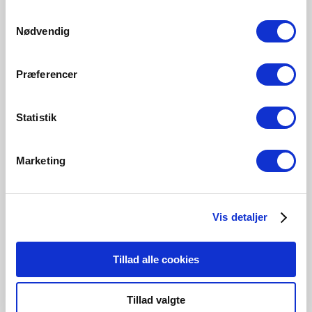
250 Lumen
470 Lumen
470 Lumen
470 Lumen
Samtykkevalg
5183000121
5183001521
5193003221
5183016321
Nødvendig
Præferencer
Statistik
Tilknyttede produkter
Marketing
Vis detaljer
Tillad alle cookies
Tillad valgte