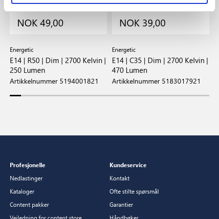
NOK 49,00
NOK 39,00
Energetic
Energetic
E
 |
E14 | R50 | Dim | 2700 Kelvin |
E14 | C35 | Dim | 2700 Kelvin |
E
250 Lumen
470 Lumen
4
Artikkelnummer 5194001821
Artikkelnummer 5183017921
A
Profesjonelle
Kundeservice
Nedlastinger
Kontakt
Kataloger
Ofte stilte spørsmål
Content pakker
Garantier
Veiledning for content store
Håndbøker