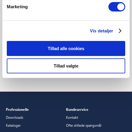
Marketing
Vis detaljer
Tillad alle cookies
Opsætning: Smart -pære
Udforsk alle Nordlux
F
Smart-produkter
S
Tillad valgte
Professionelle
Kundeservice
Downloads
Kontakt
Kataloger
Ofte stillede spørgsmål