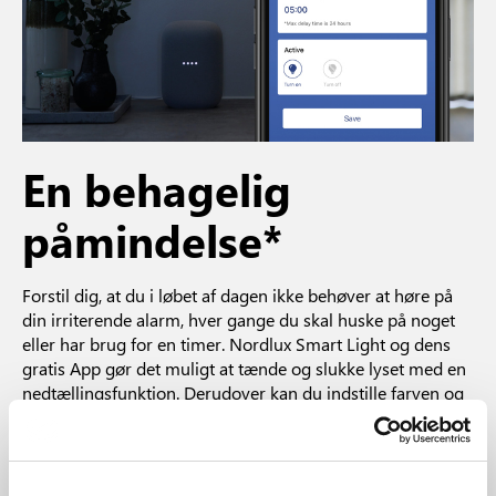
En behagelig
påmindelse*
Forstil dig, at du i løbet af dagen ikke behøver at høre på
din irriterende alarm, hver gange du skal huske på noget
eller har brug for en timer. Nordlux Smart Light og dens
gratis App gør det muligt at tænde og slukke lyset med en
nedtællingsfunktion. Derudover kan du indstille farven og
lysstyrken efter dine ønsker, og hvilke vil blive aktiveret
efter nedtællingen. Denne funktion kan for eksempel være
med til at supplere din normale alarm.