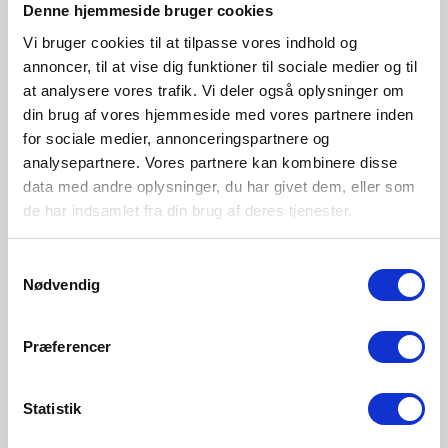
Denne hjemmeside bruger cookies
Lad lyset tænde eller skifte farve for at minde dig om
at vasketøjet er færdig
Vi bruger cookies til at tilpasse vores indhold og
Brug timeren til skabe en mere effektiv og afslappende
annoncer, til at vise dig funktioner til sociale medier og til
sengetidsrutine for dig og dine børn
at analysere vores trafik. Vi deler også oplysninger om
Giv dig selv en pause fra arbejdet, og lad lyset minde
din brug af vores hjemmeside med vores partnere inden
dig om, at det er tid til at vende tilbage
for sociale medier, annonceringspartnere og
analysepartnere. Vores partnere kan kombinere disse
*Bridge er nødvendig
data med andre oplysninger, du har givet dem, eller som
de har indsamlet fra din brug af deres tjenester.
Samtykkevalg
Udforsk mere
Nødvendig
Præferencer
Statistik