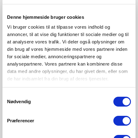
V
Denne hjemmeside bruger cookies
Vi bruger cookies til at tilpasse vores indhold og
annoncer, til at vise dig funktioner til sociale medier og til
at analysere vores trafik. Vi deler også oplysninger om
din brug af vores hjemmeside med vores partnere inden
for sociale medier, annonceringspartnere og
analysepartnere. Vores partnere kan kombinere disse
data med andre oplysninger, du har givet dem, eller som
DKK 259,95
DKK 419,95
de har indsamlet fra din brug af deres tjenester.
Samtykkevalg
Nordlux
Nordlux
Nødvendig
Pop | Væglampe | Grøn
Notti | Bordlampe |
Terracotta
Varenummer 45841023
Varenummer 2011035059
Præferencer