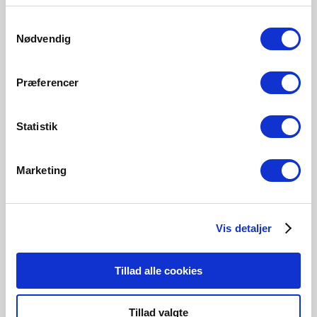
Samtykkevalg
Nødvendig
Præferencer
Statistik
Marketing
Kontakt os
Vis detaljer
Er du interesseret i at høre mere om et samarbejde
vedrørende et projekt, så kontakt os.
Tillad alle cookies
Kontakt os
Tillad valgte