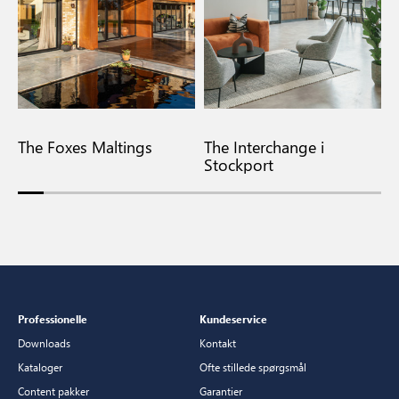
The Foxes Maltings
The Interchange i
F
Stockport
Professionelle
Kundeservice
Downloads
Kontakt
Kataloger
Ofte stillede spørgsmål
Content pakker
Garantier