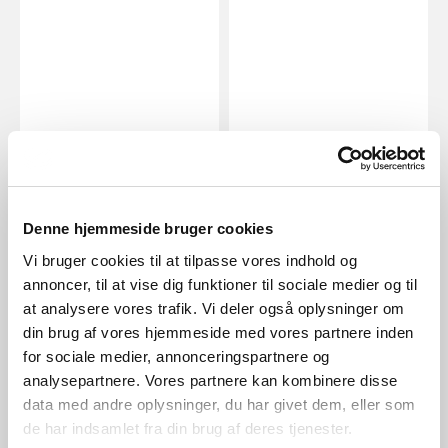
DKK 1.999,95
DKK 999,95
Denne hjemmeside bruger cookies
Design For The People
Design For The People
Shapes 27 | Pendel | Messing
Stay | Væglampe | Grå
Vi bruger cookies til at tilpasse vores indhold og
Varenummer 2120023035
Varenummer 2220381010
annoncer, til at vise dig funktioner til sociale medier og til
at analysere vores trafik. Vi deler også oplysninger om
din brug af vores hjemmeside med vores partnere inden
for sociale medier, annonceringspartnere og
analysepartnere. Vores partnere kan kombinere disse
data med andre oplysninger, du har givet dem, eller som
de har indsamlet fra din brug af deres tjenester.