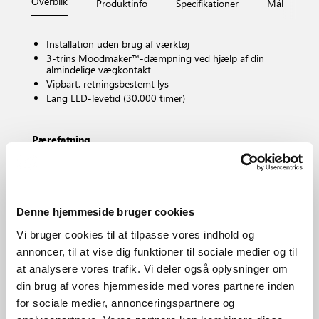
Overblik
Produktinfo
Specifikationer
Mål
Fi
Installation uden brug af værktøj
3-trins Moodmaker™-dæmpning ved hjælp af din
almindelige vægkontakt
Vipbart, retningsbestemt lys
Lang LED-levetid (30.000 timer)
Pærefatning
LED – Ikke-udskiftelig lyskilde
Kan dæmpes?
Ja, har indbygget dæmpbar lyskilde med
Moodmaker™-funktionalitet
Denne hjemmeside bruger cookies
Farvetemperatur (K)
3000
Vi bruger cookies til at tilpasse vores indhold og
Lysstyrke (lumen)
annoncer, til at vise dig funktioner til sociale medier og til
450.0
at analysere vores trafik. Vi deler også oplysninger om
IP-vurdering
din brug af vores hjemmeside med vores partnere inden
IP20
for sociale medier, annonceringspartnere og
Område