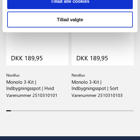
Tillad alle cookies
Tillad valgte
DKK 189,95
DKK 189,95
Nordlux
Nordlux
N
ot
Monolo 3-Kit |
Monolo 3-Kit |
M
Indbygningsspot | Hvid
Indbygningsspot | Sort
I
Varenummer 2510310101
Varenummer 2510310103
V