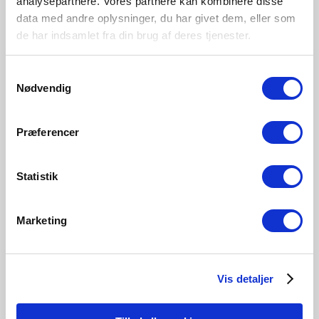
analysepartnere. Vores partnere kan kombinere disse
Indendørs
data med andre oplysninger, du har givet dem, eller som
Primært materiale
de har indsamlet fra din brug af deres tjenester.
Plast
Samtykkevalg
Nødvendig
Sort
Hvid
2510300103
2510300101
Præferencer
Statistik
Marketing
Relaterede produkter
Vis detaljer