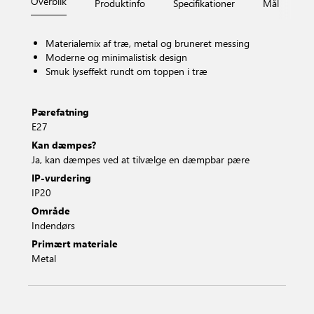
Overblik
Produktinfo
Specifikationer
Mål
Fi
Materialemix af træ, metal og bruneret messing
Moderne og minimalistisk design
Smuk lyseffekt rundt om toppen i træ
Pærefatning
E27
Kan dæmpes?
Ja, kan dæmpes ved at tilvælge en dæmpbar pære
IP-vurdering
IP20
Område
Indendørs
Primært materiale
Metal