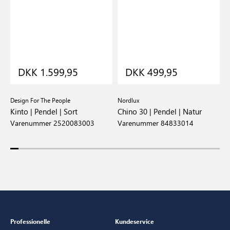
DKK 1.599,95
DKK 499,95
Design For The People
Nordlux
D
Kinto | Pendel | Sort
Chino 30 | Pendel | Natur
N
Varenummer 2520083003
Varenummer 84833014
V
Professionelle
Kundeservice