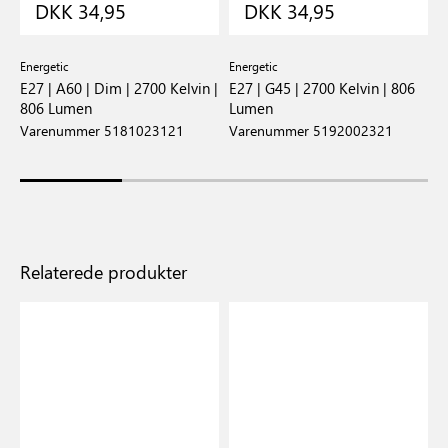
DKK 34,95
DKK 34,95
Energetic
Energetic
N
 |
E27 | A60 | Dim | 2700 Kelvin |
E27 | G45 | 2700 Kelvin | 806
S
806 Lumen
Lumen
K
H
Varenummer 5181023121
Varenummer 5192002321
V
Relaterede produkter